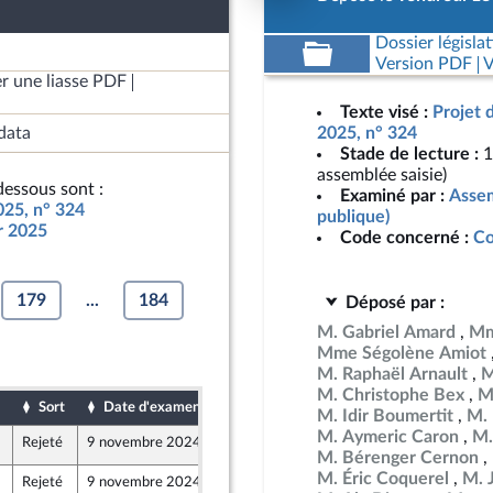
Dossier législat
Version PDF
V
r une liasse PDF
Texte visé :
Projet 
data
2025, n° 324
Stade de lecture :
1
assemblée saisie)
essous sont :
Examiné par :
Assem
025, n° 324
publique)
ur 2025
Code concerné :
Co
179
...
184
Déposé par :
M. Gabriel Amard
Mm
Mme Ségolène Amiot
M. Raphaël Arnault
M
M. Christophe Bex
M
Sort
Date d'examen
Date de dépôt
M. Idir Boumertit
M. 
M. Aymeric Caron
M.
Rejeté
9 novembre 2024
11 octobre 2024
M. Bérenger Cernon
M. Éric Coquerel
M. 
Rejeté
9 novembre 2024
19 octobre 2024