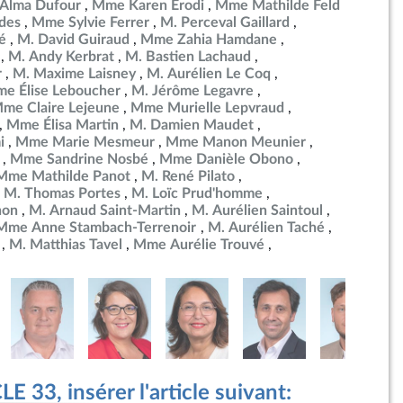
Alma Dufour
Mme Karen Erodi
Mme Mathilde Feld
des
Mme Sylvie Ferrer
M. Perceval Gaillard
é
M. David Guiraud
Mme Zahia Hamdane
M. Andy Kerbrat
M. Bastien Lachaud
r
M. Maxime Laisney
M. Aurélien Le Coq
e Élise Leboucher
M. Jérôme Legavre
me Claire Lejeune
Mme Murielle Lepvraud
Mme Élisa Martin
M. Damien Maudet
i
Mme Marie Mesmeur
Mme Manon Meunier
Mme Sandrine Nosbé
Mme Danièle Obono
Mme Mathilde Panot
M. René Pilato
M. Thomas Portes
M. Loïc Prud'homme
non
M. Arnaud Saint-Martin
M. Aurélien Saintoul
Mme Anne Stambach-Terrenoir
M. Aurélien Taché
M. Matthias Tavel
Mme Aurélie Trouvé
 33, insérer l'article suivant: