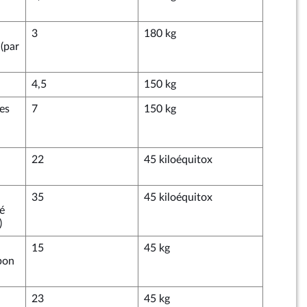
3
180 kg
(par
4,5
150 kg
es
7
150 kg
22
45 kiloéquitox
35
45 kiloéquitox
té
)
15
45 kg
bon
23
45 kg