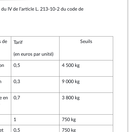
u du IV de l’article L. 213‑10‑2 du code de
s de
Seuils
Tarif
(en euros par unité)
on
0,5
4 500 kg
n
0,3
9 000 kg
e en
0,7
3 800 kg
s
1
750 kg
et
0,5
750 kg