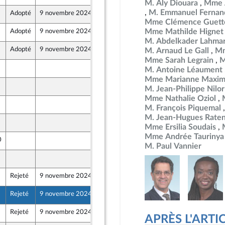
M. Aly Diouara
Mme 
M. Emmanuel Fernan
Adopté
9 novembre 2024
12 octobre 2024
Mme Clémence Guett
Mme Mathilde Hignet
Adopté
9 novembre 2024
16 octobre 2024
M. Abdelkader Lahma
Adopté
9 novembre 2024
18 octobre 2024
M. Arnaud Le Gall
Mm
t Populaire
Mme Sarah Legrain
M
15 octobre 2024
M. Antoine Léaument
Mme Marianne Maxim
12 octobre 2024
M. Jean-Philippe Nilor
Mme Nathalie Oziol
14 octobre 2024
M. François Piquemal
M. Jean-Hugues Rate
14 octobre 2024
Mme Ersilia Soudais
Mme Andrée Taurinya
0
17 octobre 2024
M. Paul Vannier
19 octobre 2024
Rejeté
9 novembre 2024
17 octobre 2024
Rejeté
9 novembre 2024
18 octobre 2024
t Populaire
Rejeté
9 novembre 2024
18 octobre 2024
APRÈS L'ARTICLE
t Populaire