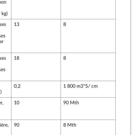
bon
 kg)
ses
13
8
ses
ar
ses
18
8
ses
0,2
1 800 m3*S/ cm
)
r,
10
90 Mth
ière,
90
8 Mth