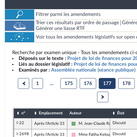
Filtrer parmi les amendements
Trier ces résultats par ordre de passage
Génére
Générer une liasse RTF
Voir tous les amendements législatifs sur open 
Recherche par examen unique - Tous les amendements ci-d
Déposés sur le texte :
Projet de loi de finances pour 2
Liés au dossier législatif :
Projet de loi de finances po
Examinés par :
Assemblée nationale (séance publique)
1
...
175
176
177
178
n°
Emplacement
Auteur
État
I-22
Discuté
Après l'Article 33
M. Jean-Claude Raux
Écologiste et Social
I-2698
Discuté
Après l'Article 33
Mme Fatiha Keloua Hachi
Socialistes et apparentés