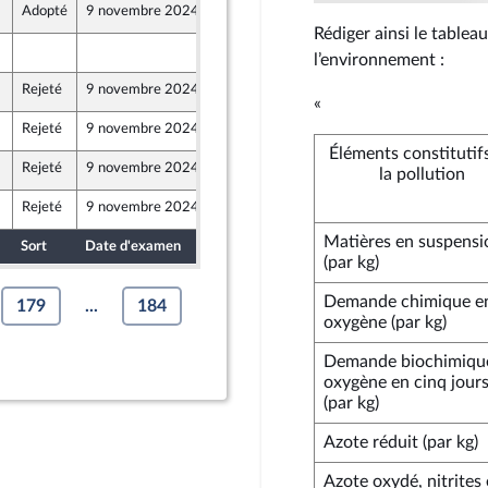
Adopté
9 novembre 2024
19 octobre 2024
Rédiger ainsi le tablea
18 octobre 2024
l’environnement :
t Populaire
Rejeté
9 novembre 2024
12 octobre 2024
«
Rejeté
9 novembre 2024
18 octobre 2024
t Populaire
Éléments constitutif
Rejeté
9 novembre 2024
12 octobre 2024
la pollution
Rejeté
9 novembre 2024
18 octobre 2024
Matières en suspensi
Sort
Date d'examen
Date de dépôt
(par kg)
Demande chimique e
179
...
184
oxygène (par kg)
Demande biochimiqu
oxygène en cinq jour
(par kg)
Azote réduit (par kg)
Azote oxydé, nitrites 