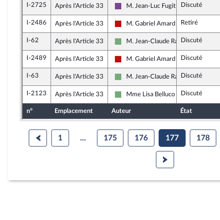
I-2725
Discuté
Après l'Article 33
M. Jean-Luc Fugit
Ensemble pour la République
I-2486
Retiré
Après l'Article 33
M. Gabriel Amard
La France insoumise - Nouveau Fron
I-62
Discuté
Après l'Article 33
M. Jean-Claude Raux
Écologiste et Social
I-2489
Discuté
Après l'Article 33
M. Gabriel Amard
La France insoumise - Nouveau Fron
I-63
Discuté
Après l'Article 33
M. Jean-Claude Raux
Écologiste et Social
I-2123
Discuté
Après l'Article 33
Mme Lisa Belluco
Écologiste et Social
n°
Emplacement
Auteur
État
1
...
175
176
177
178