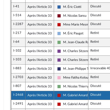
I-41
Discuté
Après l'Article 33
M. Éric Ciotti
UDR
I-514
Discuté
Après l'Article 33
M. Nicolas Sansu
Gauche Démocrate et Républicaine
I-2287
Discuté
Après l'Article 33
Mme Marie Mesmeur
La France insoumise - Nouveau Fron
I-217
Retiré
Après l'Article 33
M. Éric Pauget
Droite Républicaine
I-64
Retiré
Après l'Article 33
M. Jean-Claude Raux
Écologiste et Social
I-102
Retiré
Après l'Article 33
M. Charles Sitzenstuhl
Ensemble pour la République
I-103
Retiré
Après l'Article 33
M. Charles Sitzenstuhl
Ensemble pour la République
I-883
Irrecevable 4
Après l'Article 33
M. Jean-Philippe Tanguy
Rassemblement National
I-2703
Retiré
Après l'Article 33
Mme Fatiha Keloua Hachi
Socialistes et apparentés
I-807
Discuté
Après l'Article 33
M. Nicolas Thierry
Écologiste et Social
I-2468
Discuté
Après l'Article 33
M. Gabriel Amard
La France insoumise - Nouveau Fron
I-2491
Discuté
Après l'Article 33
M. Gabriel Amard
La France insoumise - Nouveau Fron