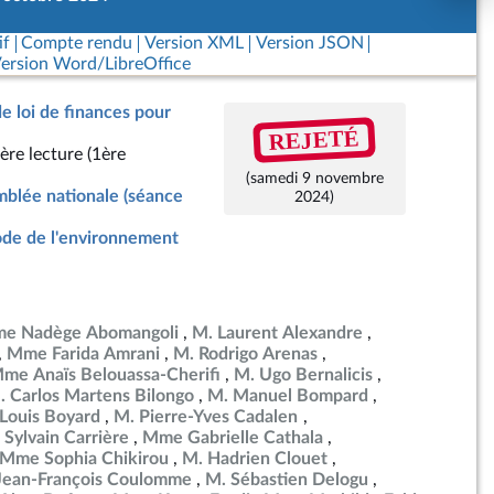
if
Compte rendu
Version XML
Version JSON
ersion Word/LibreOffice
de loi de finances pour
REJETÉ
ère lecture (1ère
(samedi 9 novembre
blée nationale (séance
2024)
de de l'environnement
e Nadège Abomangoli
M. Laurent Alexandre
Mme Farida Amrani
M. Rodrigo Arenas
me Anaïs Belouassa-Cherifi
M. Ugo Bernalicis
. Carlos Martens Bilongo
M. Manuel Bompard
Louis Boyard
M. Pierre-Yves Cadalen
 Sylvain Carrière
Mme Gabrielle Cathala
Mme Sophia Chikirou
M. Hadrien Clouet
Jean-François Coulomme
M. Sébastien Delogu