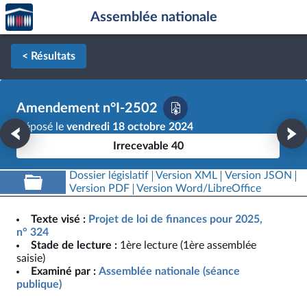
Accèder
Aller au contenu
Aller en bas de la page
Assemblée nationale
à la
page
d'accueil
< Résultats
Amendement n°I-2502
Déposé le
vendredi 18 octobre 2024
Irrecevable 40
Dossier législatif
Version XML
Version JSON
Version PDF
Version Word/LibreOffice
Texte visé :
Projet de loi de finances pour 2025,
n° 324
Stade de lecture :
1ère lecture (1ère assemblée
saisie)
Examiné par :
Assemblée nationale (séance
publique)