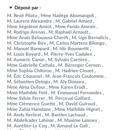
Déposé par :
M. René Pilato
Mme Nadège Abomangoli
M. Laurent Alexandre
M. Gabriel Amard
Mme Ségolène Amiot
Mme Farida Amrani
M. Rodrigo Arenas
M. Raphaël Arnault
Mme Anaïs Belouassa-Cherifi
M. Ugo Bernalicis
M. Christophe Bex
M. Carlos Martens Bilongo
M. Manuel Bompard
M. Idir Boumertit
M. Louis Boyard
M. Pierre-Yves Cadalen
M. Aymeric Caron
M. Sylvain Carrière
Mme Gabrielle Cathala
M. Bérenger Cernon
Mme Sophia Chikirou
M. Hadrien Clouet
M. Éric Coquerel
M. Jean-François Coulomme
M. Sébastien Delogu
M. Aly Diouara
Mme Alma Dufour
Mme Karen Erodi
Mme Mathilde Feld
M. Emmanuel Fernandes
Mme Sylvie Ferrer
M. Perceval Gaillard
Mme Clémence Guetté
M. David Guiraud
Mme Zahia Hamdane
Mme Mathilde Hignet
M. Andy Kerbrat
M. Bastien Lachaud
M. Abdelkader Lahmar
M. Maxime Laisney
M. Aurélien Le Coq
M. Arnaud Le Gall