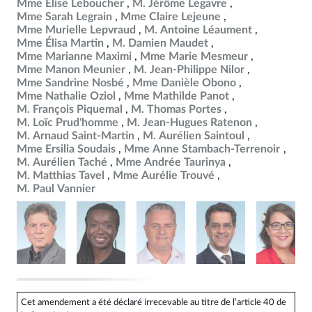
Mme Élise Leboucher
M. Jérôme Legavre
Mme Sarah Legrain
Mme Claire Lejeune
Mme Murielle Lepvraud
M. Antoine Léaument
Mme Élisa Martin
M. Damien Maudet
Mme Marianne Maximi
Mme Marie Mesmeur
Mme Manon Meunier
M. Jean-Philippe Nilor
Mme Sandrine Nosbé
Mme Danièle Obono
Mme Nathalie Oziol
Mme Mathilde Panot
M. François Piquemal
M. Thomas Portes
M. Loïc Prud'homme
M. Jean-Hugues Ratenon
M. Arnaud Saint-Martin
M. Aurélien Saintoul
Mme Ersilia Soudais
Mme Anne Stambach-Terrenoir
M. Aurélien Taché
Mme Andrée Taurinya
M. Matthias Tavel
Mme Aurélie Trouvé
M. Paul Vannier
Cet amendement a été déclaré irrecevable au titre de l’article 40 de