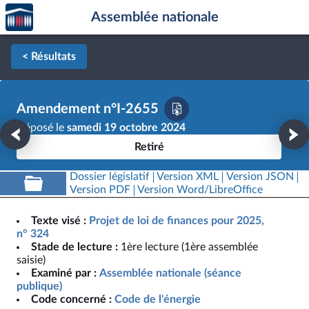
Accèder
Aller au contenu
Aller en bas de la page
Assemblée nationale
à la
page
d'accueil
< Résultats
Amendement n°I-2655
Déposé le
samedi 19 octobre 2024
Retiré
Dossier législatif
Version XML
Version JSON
Version PDF
Version Word/LibreOffice
Texte visé :
Projet de loi de finances pour 2025,
n° 324
Stade de lecture :
1ère lecture (1ère assemblée
saisie)
Examiné par :
Assemblée nationale (séance
publique)
Code concerné :
Code de l'énergie