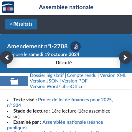
Accèder
Aller au contenu
Aller en bas de la page
Assemblée nationale
à la
page
d'accueil
< Résultats
Amendement n°I-2708
Déposé le
samedi 19 octobre 2024
Discuté
Dossier législatif
Compte rendu
Version XML
Version JSON
Version PDF
Version Word/LibreOffice
Texte visé :
Projet de loi de finances pour 2025,
n° 324
Stade de lecture :
1ère lecture (1ère assemblée
saisie)
Examiné par :
Assemblée nationale (séance
publique)