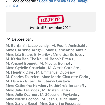
Code concerné :
Code du cinéma et de l'image
animée
REJETÉ
(vendredi 8 novembre 2024)
Déposé par :
M. Benjamin Lucas-Lundy
M. Pouria Amirshahi
Mme Christine Arrighi
Mme Clémentine Autain
Mme Léa Balage El Mariky
Mme Lisa Belluco
M. Karim Ben Cheikh
M. Benoît Biteau
M. Arnaud Bonnet
M. Nicolas Bonnet
Mme Cyrielle Chatelain
M. Alexis Corbière
M. Hendrik Davi
M. Emmanuel Duplessy
M. Charles Fournier
Mme Marie-Charlotte Garin
M. Damien Girard
M. Steevy Gustave
Mme Catherine Hervieu
M. Jérémie Iordanoff
Mme Julie Laernoes
M. Tristan Lahais
Mme Julie Ozenne
M. Sébastien Peytavie
Mme Marie Pochon
M. Jean-Claude Raux
Mme Sandra Regol
Mme Sandrine Rousseau