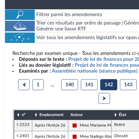
Filtrer parmi les amendements
Trier ces résultats par ordre de passage
Génére
Générer une liasse RTF
Voir tous les amendements législatifs sur open 
Recherche par examen unique - Tous les amendements ci-d
Déposés sur le texte :
Projet de loi de finances pour 2
Liés au dossier législatif :
Projet de loi de finances po
Examinés par :
Assemblée nationale (séance publique)
1
...
140
141
142
143
n°
Emplacement
Auteur
État
I-2523
Retiré
Après l'Article 26
Mme Marianne Maximi
La France insoumise - Nouveau Fron
I-2401
Discuté
Après l'Article 26
Mme Nadège Abomangoli
La France insoumise - Nouveau Fron