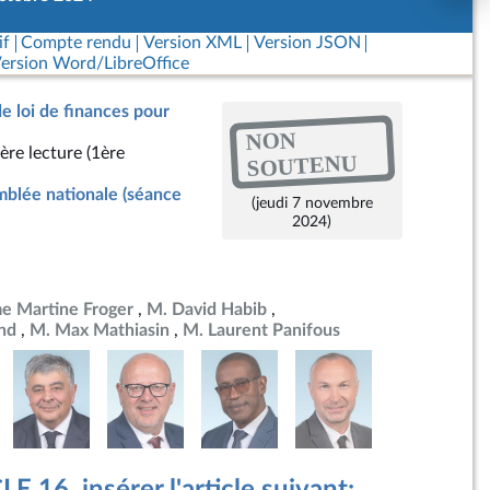
if
Compte rendu
Version XML
Version JSON
ersion Word/LibreOffice
de loi de finances pour
NON
ère lecture (1ère
SOUTENU
blée nationale (séance
(jeudi 7 novembre
2024)
 Martine Froger
M. David Habib
nd
M. Max Mathiasin
M. Laurent Panifous