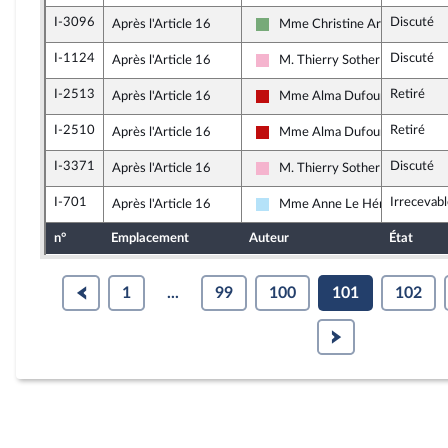
I-3096
Discuté
Après l'Article 16
Mme Christine Arrighi
Écologiste et Social
I-1124
Discuté
Après l'Article 16
M. Thierry Sother
Socialistes et apparentés
I-2513
Retiré
Après l'Article 16
Mme Alma Dufour
La France insoumise - Nouveau 
I-2510
Retiré
Après l'Article 16
Mme Alma Dufour
La France insoumise - Nouveau 
I-3371
Discuté
Après l'Article 16
M. Thierry Sother
Socialistes et apparentés
I-701
Irrecevab
Après l'Article 16
Mme Anne Le Hénanff
Horizons & Indépendants
n°
Emplacement
Auteur
État
1
...
99
100
101
102