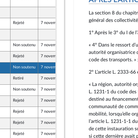
APRÈS L'ARTICLE
768
18 octobre 2024
La section 8 du chapitre
er et Territoires
général des collectivité
Rejeté
7 novembre 2024
19 octobre 2024
1° Après le 3° du I de l’
19 octobre 2024
er et Territoires
« 4° Dans le ressort d
Non soutenu
7 novembre 2024
15 octobre 2024
autorité organisatrice d
Rejeté
7 novembre 2024
19 octobre 2024
code des transports. » 
Non soutenu
7 novembre 2024
19 octobre 2024
er et Territoires
2° L’article L. 2333‑66
Retiré
7 novembre 2024
17 octobre 2024
« La région, autorité or
Non soutenu
7 novembre 2024
19 octobre 2024
L. 1231‑1 du code des 
er et Territoires
destiné au financement 
Rejeté
7 novembre 2024
19 octobre 2024
communauté de communes
Rejeté
7 novembre 2024
16 octobre 2024
mobilité, lorsqu’elle o
aine
l’article L. 1231‑1‑1 
Rejeté
7 novembre 2024
17 octobre 2024
de cette instauration 
Rejeté
7 novembre 2024
18 octobre 2024
si cette dernière avai
Front Populaire