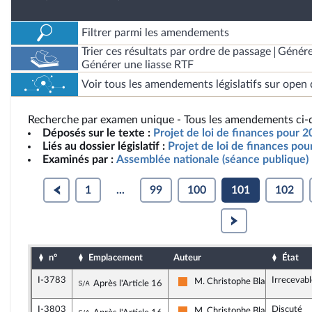
Filtrer parmi les amendements
Trier ces résultats par ordre de passage
Génére
Générer une liasse RTF
Voir tous les amendements législatifs sur open 
Recherche par examen unique - Tous les amendements ci-d
Déposés sur le texte :
Projet de loi de finances pour 2
Liés au dossier législatif :
Projet de loi de finances po
Examinés par :
Assemblée nationale (séance publique)
1
...
99
100
101
102
n°
Emplacement
Auteur
État
I-3783
Irrecevab
Sous-amendement de l'amendement n°I-2
M. Christophe Blanchet
Après l'Article 16
Les Démocrates
I-3803
Discuté
M. Christophe Blanchet