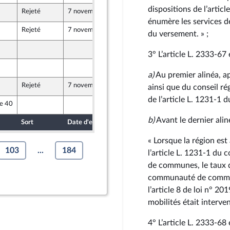
dispositions de l’artic
Rejeté
7 novembre 2024
19 octobre 2024
énumère les services de
Rejeté
7 novembre 2024
17 octobre 2024
du versement. » ;
18 octobre 2024
Front Populaire
3° L’article L. 2333‑67 
18 octobre 2024
Front Populaire
a)
Au premier alinéa, apr
Rejeté
7 novembre 2024
19 octobre 2024
ainsi que du conseil rég
de l’article L. 1231‑1 
le 40
17 octobre 2024
b)
Avant le dernier aliné
Sort
Date d'examen
Date de dépôt
« Lorsque la région est 
103
...
184
l’article L. 1231‑1 du
de communes, le taux d
communauté de communes
l’article 8 de loi n° 
mobilités était interven
4° L’article L. 2333‑68