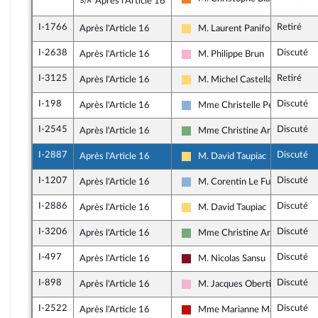
Sous-amendement de l'amendement n°I-2
Après l'Article 16
Les Démocrates
I-1766
Retiré
Après l'Article 16
M. Laurent Panifous
Libertés, Indépendants, Outre-m
I-2638
Discuté
Après l'Article 16
M. Philippe Brun
Socialistes et apparentés
I-3125
Retiré
Après l'Article 16
M. Michel Castellani
Libertés, Indépendants, Outre-m
I-198
Discuté
Après l'Article 16
Mme Christelle Petex
Droite Républicaine
I-2545
Discuté
Après l'Article 16
Mme Christine Arrighi
Écologiste et Social
I-2887
Discuté
Après l'Article 16
M. David Taupiac
Libertés, Indépendants, Outre-m
I-1207
Discuté
Après l'Article 16
M. Corentin Le Fur
Droite Républicaine
I-2886
Discuté
Après l'Article 16
M. David Taupiac
Libertés, Indépendants, Outre-m
I-3206
Discuté
Après l'Article 16
Mme Christine Arrighi
Écologiste et Social
I-497
Discuté
Après l'Article 16
M. Nicolas Sansu
Gauche Démocrate et Républic
I-898
Discuté
Après l'Article 16
M. Jacques Oberti
Socialistes et apparentés
I-2522
Discuté
Après l'Article 16
Mme Marianne Maximi
La France insoumise - Nouveau 