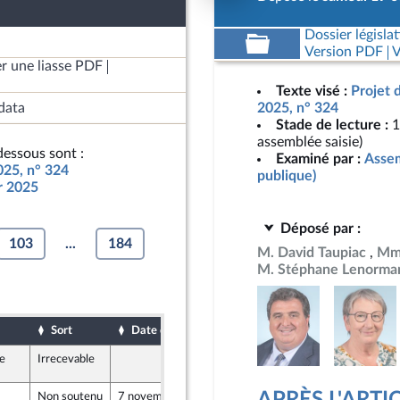
Dossier législat
Version PDF
V
r une liasse PDF
Texte visé :
Projet 
data
2025, n° 324
Stade de lecture :
1
assemblée saisie)
essous sont :
Examiné par :
Assem
025, n° 324
publique)
ur 2025
Déposé par :
103
...
184
M. David Taupiac
Mme
M. Stéphane Lenorma
Sort
Date d'examen
Date de dépôt
le
Irrecevable
4 novembre 2024
768
Non soutenu
7 novembre 2024
6 novembre 2024