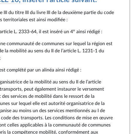
 16, insérer l'article suivant:
 III du titre III du livre III de la deuxième partie du code
s territoriales est ainsi modifiée :
article L. 2333‑64, il est inséré un 4° ainsi rédigé :
’une communauté de communes sur lequel la région est
e la mobilité au sens du II de l’article L. 1231‑1 du
;
 est complété par un alinéa ainsi rédigé :
ganisatrice de la mobilité au sens du II de l’article
transports, peut également instaurer le versement
des services de mobilité dans le ressort de la
 sur lequel elle est autorité organisatrice de la
rganise au moins un des services mentionnés au I de
du code des transports. Les conditions de mise en œuvre
sont celles applicables à la communauté de communes
t pris la compétence mobilité, conformément aux