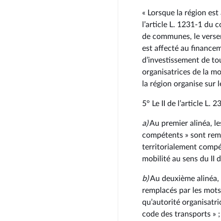
« Lorsque la région est 
l’article L. 1231‑1 du
de communes, le versem
est affecté au financ
d’investissement de to
organisatrices de la mo
la région organise sur
5° Le II de l’article L. 
a)
Au premier alinéa, le
compétents » sont remp
territorialement compét
mobilité au sens du II 
b)
Au deuxième alinéa, l
remplacés par les mots 
qu’autorité organisatric
code des transports » 