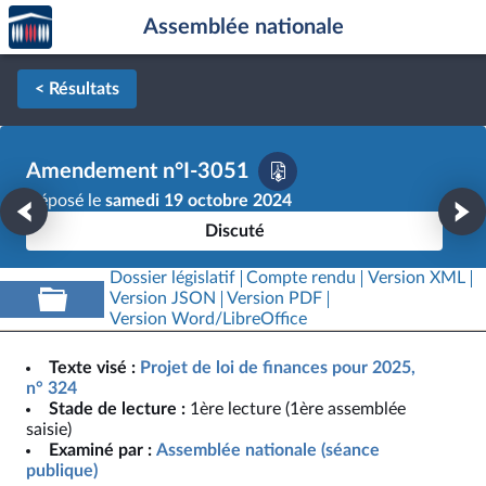
Accèder
Aller au contenu
Aller en bas de la page
Assemblée nationale
à la
page
d'accueil
< Résultats
Amendement n°I-3051
Déposé le
samedi 19 octobre 2024
Discuté
Dossier législatif
Compte rendu
Version XML
Version JSON
Version PDF
Version Word/LibreOffice
Texte visé :
Projet de loi de finances pour 2025,
n° 324
Stade de lecture :
1ère lecture (1ère assemblée
saisie)
Examiné par :
Assemblée nationale (séance
publique)