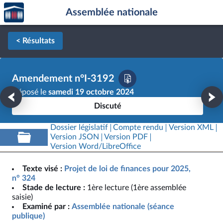
Accèder
Aller au contenu
Aller en bas de la page
Assemblée nationale
à la
page
d'accueil
< Résultats
Amendement n°I-3192
Déposé le
samedi 19 octobre 2024
Discuté
Dossier législatif
Compte rendu
Version XML
Version JSON
Version PDF
Version Word/LibreOffice
Texte visé :
Projet de loi de finances pour 2025,
n° 324
Stade de lecture :
1ère lecture (1ère assemblée
saisie)
Examiné par :
Assemblée nationale (séance
publique)