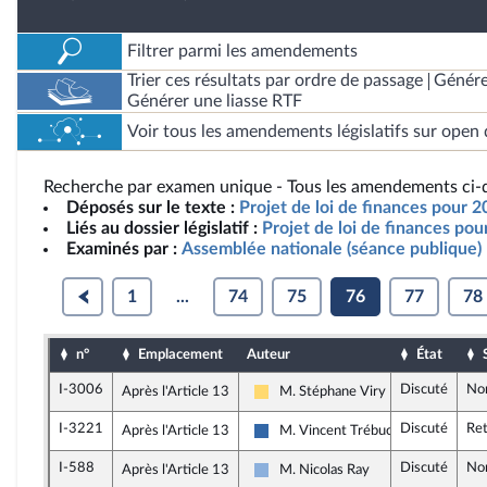
Filtrer parmi les amendements
Trier ces résultats par ordre de passage
Génére
Générer une liasse RTF
Voir tous les amendements législatifs sur open 
Recherche par examen unique - Tous les amendements ci-d
Déposés sur le texte :
Projet de loi de finances pour 2
Liés au dossier législatif :
Projet de loi de finances po
Examinés par :
Assemblée nationale (séance publique)
1
...
74
75
76
77
78
n°
Emplacement
Auteur
État
I-3006
Discuté
No
Après l'Article 13
M. Stéphane Viry
Libertés, Indépendants, Outre-mer e
I-3221
Discuté
Ret
Après l'Article 13
M. Vincent Trébuchet
UDR
I-588
Discuté
No
Après l'Article 13
M. Nicolas Ray
Droite Républicaine