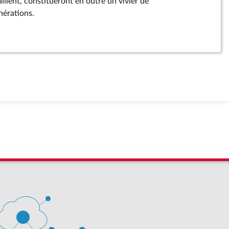
aillent, constitueront en outre un vivier de
nérations.