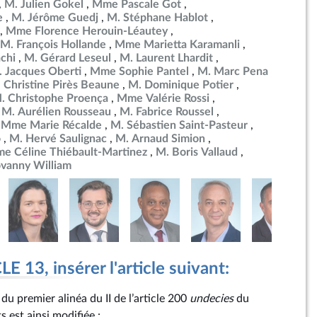
M. Julien Gokel
Mme Pascale Got
e
M. Jérôme Guedj
M. Stéphane Hablot
Mme Florence Herouin-Léautey
M. François Hollande
Mme Marietta Karamanli
chi
M. Gérard Leseul
M. Laurent Lhardit
 Jacques Oberti
Mme Sophie Pantel
M. Marc Pena
Christine Pirès Beaune
M. Dominique Potier
. Christophe Proença
Mme Valérie Rossi
M. Aurélien Rousseau
M. Fabrice Roussel
Mme Marie Récalde
M. Sébastien Saint-Pasteur
o
M. Hervé Saulignac
M. Arnaud Simion
e Céline Thiébault-Martinez
M. Boris Vallaud
ovanny William
 13, insérer l'article suivant:
 du premier alinéa du II de l’article 200
undecies
du
 est ainsi modifiée :