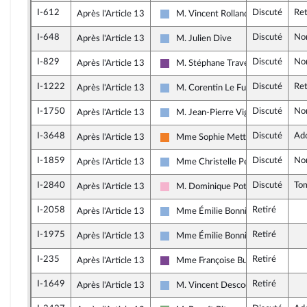
I-612
Discuté
Ret
Après l'Article 13
M. Vincent Rolland
Droite Républicaine
I-648
Discuté
No
Après l'Article 13
M. Julien Dive
Droite Républicaine
I-829
Discuté
No
Après l'Article 13
M. Stéphane Travert
Ensemble pour la République
I-1222
Discuté
Ret
Après l'Article 13
M. Corentin Le Fur
Droite Républicaine
I-1750
Discuté
No
Après l'Article 13
M. Jean-Pierre Vigier
Droite Républicaine
I-3648
Discuté
Ad
Après l'Article 13
Mme Sophie Mette
Les Démocrates
I-1859
Discuté
No
Après l'Article 13
Mme Christelle Petex
Droite Républicaine
I-2840
Discuté
To
Après l'Article 13
M. Dominique Potier
Socialistes et apparentés
I-2058
Retiré
Après l'Article 13
Mme Émilie Bonnivard
Droite Républicaine
I-1975
Retiré
Après l'Article 13
Mme Émilie Bonnivard
Droite Républicaine
I-235
Retiré
Après l'Article 13
Mme Françoise Buffet
Ensemble pour la République
I-1649
Retiré
Après l'Article 13
M. Vincent Descoeur
Droite Républicaine