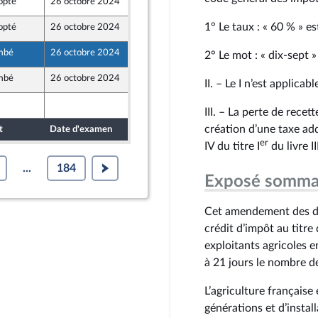
opté
26 octobre 2024
19 octobre 2024
1° Le taux : « 60 % » es
opté
26 octobre 2024
19 octobre 2024
mbé
26 octobre 2024
19 octobre 2024
2° Le mot : « dix-sept »
mbé
26 octobre 2024
17 octobre 2024
II. – Le I n’est applic
19 octobre 2024
III. – La perte de rece
création d’une taxe add
t
Date d'examen
Date de dépôt
er
IV du titre I
du livre I
...
184
Exposé somma
Cet amendement des dép
crédit d’impôt au titr
exploitants agricoles 
à 21 jours le nombre d
L’agriculture française
générations et d’instal