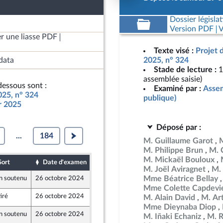
Dossier législat
Version PDF
V
r une liasse PDF
Texte visé :
Projet 
data
2025, n° 324
Stade de lecture :
1
assemblée saisie)
essous sont :
Examiné par :
Assem
025, n° 324
publique)
ur 2025
Déposé par :
...
184
M. Guillaume Garot
M. Philippe Brun
M. 
M. Mickaël Bouloux
Sort
Date d'examen
Date de dépôt
M. Joël Aviragnet
M. 
Mme Béatrice Bellay
n soutenu
26 octobre 2024
19 octobre 2024
t Territoires
Mme Colette Capdevie
iré
26 octobre 2024
19 octobre 2024
M. Alain David
M. Ar
Mme Dieynaba Diop
n soutenu
26 octobre 2024
16 octobre 2024
M. Iñaki Echaniz
M. R