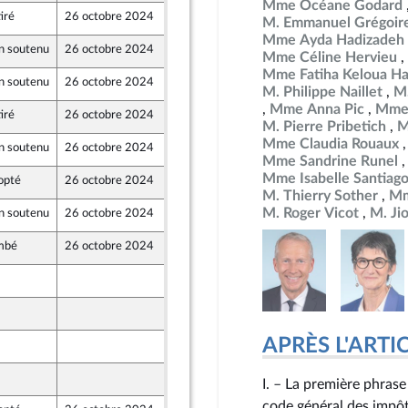
Mme Océane Godard
iré
26 octobre 2024
16 octobre 2024
M. Emmanuel Grégoir
Mme Ayda Hadizadeh
n soutenu
26 octobre 2024
16 octobre 2024
Mme Céline Hervieu
Mme Fatiha Keloua Ha
n soutenu
26 octobre 2024
17 octobre 2024
M. Philippe Naillet
M.
Mme Anna Pic
Mme 
iré
26 octobre 2024
17 octobre 2024
M. Pierre Pribetich
M
Mme Claudia Rouaux
n soutenu
26 octobre 2024
18 octobre 2024
Mme Sandrine Runel
Mme Isabelle Santiag
opté
26 octobre 2024
19 octobre 2024
M. Thierry Sother
Mm
M. Roger Vicot
M. Ji
n soutenu
26 octobre 2024
18 octobre 2024
mbé
26 octobre 2024
19 octobre 2024
18 octobre 2024
18 octobre 2024
APRÈS L'ARTICLE
16 octobre 2024
18 octobre 2024
I. – La première phrase
code général des impôts