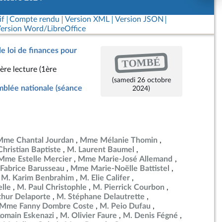
if
Compte rendu
Version XML
Version JSON
ersion Word/LibreOffice
de loi de finances pour
TOMBÉ
ère lecture (1ère
(samedi 26 octobre
blée nationale (séance
2024)
Mme Chantal Jourdan
Mme Mélanie Thomin
Christian Baptiste
M. Laurent Baumel
Mme Estelle Mercier
Mme Marie-José Allemand
Fabrice Barusseau
Mme Marie-Noëlle Battistel
M. Karim Benbrahim
M. Elie Califer
lle
M. Paul Christophle
M. Pierrick Courbon
thur Delaporte
M. Stéphane Delautrette
Mme Fanny Dombre Coste
M. Peio Dufau
omain Eskenazi
M. Olivier Faure
M. Denis Fégné