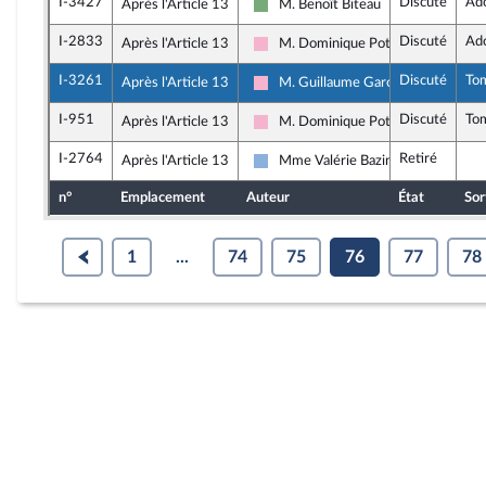
I-3427
Discuté
Ad
Après l'Article 13
M. Benoît Biteau
Écologiste et Social
I-2833
Discuté
Ad
Après l'Article 13
M. Dominique Potier
Socialistes et apparentés
I-3261
Discuté
To
Après l'Article 13
M. Guillaume Garot
Socialistes et apparentés
I-951
Discuté
To
Après l'Article 13
M. Dominique Potier
Socialistes et apparentés
I-2764
Retiré
Après l'Article 13
Mme Valérie Bazin-Malgras
Droite Républicaine
n°
Emplacement
Auteur
État
Sor
1
...
74
75
76
77
78