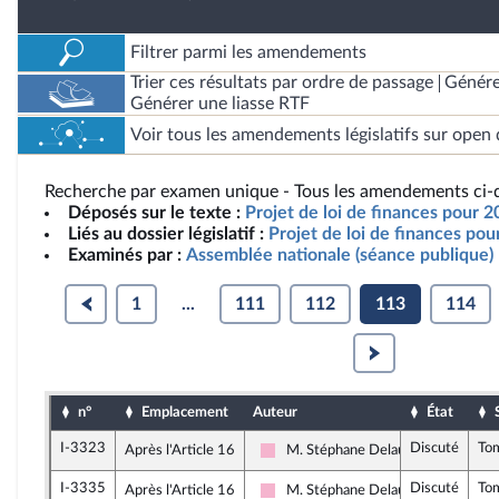
Filtrer parmi les amendements
Trier ces résultats par ordre de passage
Génére
Générer une liasse RTF
Voir tous les amendements législatifs sur open 
Recherche par examen unique - Tous les amendements ci-d
Déposés sur le texte :
Projet de loi de finances pour 2
Liés au dossier législatif :
Projet de loi de finances po
Examinés par :
Assemblée nationale (séance publique)
1
...
111
112
113
114
n°
Emplacement
Auteur
État
I-3323
Discuté
To
Après l'Article 16
M. Stéphane Delautrette
Socialistes et apparentés
I-3335
Discuté
To
Après l'Article 16
M. Stéphane Delautrette
Socialistes et apparentés