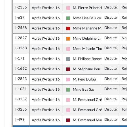
I-2355
Discuté
Rej
Après l'Article 16
M. Pierre Pribetich
Socialistes et apparentés
I-637
Discuté
Rej
Après l'Article 16
Mme Lisa Belluco
Écologiste et Social
I-2538
Discuté
Rej
Après l'Article 16
Mme Marianne Maximi
La France insoumise - Nouveau Fron
I-2827
Discuté
No
Après l'Article 16
Mme Delphine Lingemann
Les Démocrates
I-3268
Discuté
Rej
Après l'Article 16
Mme Mélanie Thomin
Socialistes et apparentés
I-171
Discuté
Ad
Après l'Article 16
M. Philippe Bonnecarrère
Non inscrit
I-1662
Discuté
Rej
Après l'Article 16
M. Stéphane Peu
Gauche Démocrate et Républicaine
I-2823
Discuté
Rej
Après l'Article 16
M. Peio Dufau
Socialistes et apparentés
I-1031
Discuté
Rej
Après l'Article 16
Mme Eva Sas
Écologiste et Social
I-3257
Discuté
Rej
Après l'Article 16
M. Emmanuel Grégoire
Socialistes et apparentés
I-3255
Discuté
To
Après l'Article 16
M. Emmanuel Grégoire
Socialistes et apparentés
I-499
Discuté
Rej
Après l'Article 16
M. Emmanuel Maurel
Gauche Démocrate et Républicaine