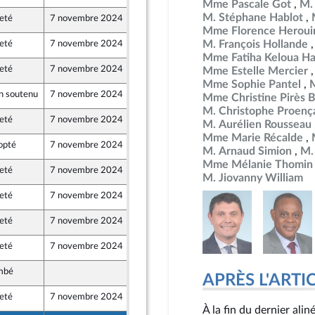
Mme Pascale Got
M.
M. Stéphane Hablot
eté
7 novembre 2024
18 octobre 2024
Mme Florence Heroui
M. François Hollande
eté
7 novembre 2024
16 octobre 2024
Mme Fatiha Keloua Ha
eté
7 novembre 2024
18 octobre 2024
Mme Estelle Mercier
t Populaire
Mme Sophie Pantel
n soutenu
7 novembre 2024
19 octobre 2024
Mme Christine Pirès 
M. Christophe Proenç
eté
7 novembre 2024
19 octobre 2024
M. Aurélien Rousseau
Mme Marie Récalde
opté
7 novembre 2024
15 octobre 2024
M. Arnaud Simion
M.
Mme Mélanie Thomin
eté
7 novembre 2024
18 octobre 2024
M. Jiovanny William
eté
7 novembre 2024
19 octobre 2024
eté
7 novembre 2024
17 octobre 2024
eté
7 novembre 2024
19 octobre 2024
mbé
19 octobre 2024
APRÈS L'ARTICLE
eté
7 novembre 2024
16 octobre 2024
À la fin du dernier ali