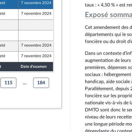
eté
7 novembre 2024
19 octobre 2024
taux : « 4,50 % » est re
Exposé somma
eté
7 novembre 2024
17 octobre 2024
16 octobre 2024
Cet amendement des dép
départements qui le so
18 octobre 2024
t Populaire
foncière ou du droit d
eté
7 novembre 2024
18 octobre 2024
t Populaire
Dans un contexte d’inf
eté
7 novembre 2024
16 octobre 2024
augmentation de leurs 
t
Date d'examen
Date de dépôt
premières, dépenses so
sociaux : hébergement 
handicap, aide sociale 
115
...
184
Parallèlement, depuis 
foncière sur les propri
nationale vis-à-vis de 
DMTO sont donc le seul 
niveau de leurs recette
une longue période mon
dépendante du context