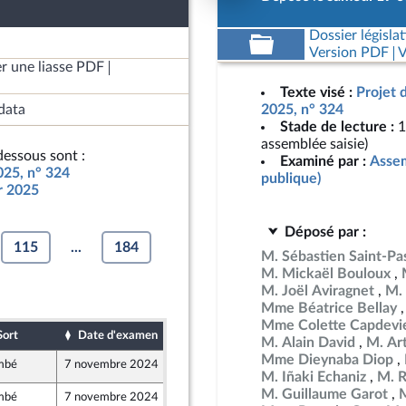
Dossier législat
Version PDF
V
r une liasse PDF
Texte visé :
Projet 
data
2025, n° 324
Stade de lecture :
1
assemblée saisie)
essous sont :
Examiné par :
Assem
025, n° 324
publique)
ur 2025
Déposé par :
115
...
184
M. Sébastien Saint-Pa
M. Mickaël Bouloux
M. Joël Aviragnet
M. 
Mme Béatrice Bellay
Mme Colette Capdevie
Sort
Date d'examen
Date de dépôt
M. Alain David
M. Ar
Mme Dieynaba Diop
mbé
7 novembre 2024
19 octobre 2024
M. Iñaki Echaniz
M. R
M. Guillaume Garot
mbé
7 novembre 2024
19 octobre 2024