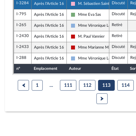
I-3284
Discuté
Rej
Après l'Article 16
M. Sébastien Saint-Pasteur
Socialistes et apparentés
I-795
Discuté
Rej
Après l'Article 16
Mme Eva Sas
Écologiste et Social
I-265
Retiré
Après l'Article 16
Mme Véronique Louwagie
Droite Républicaine
I-2430
Retiré
Après l'Article 16
M. Paul Vannier
La France insoumise - Nouveau Fron
I-2433
Discuté
Rej
Après l'Article 16
Mme Marianne Maximi
La France insoumise - Nouveau Fron
I-288
Discuté
Rej
Après l'Article 16
Mme Véronique Louwagie
Droite Républicaine
n°
Emplacement
Auteur
État
Sor
1
...
111
112
113
114