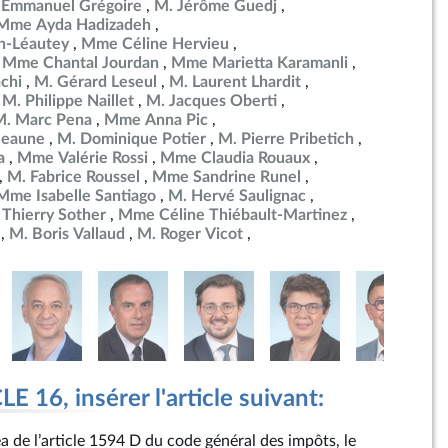
 Emmanuel Grégoire
M. Jérôme Guedj
Mme Ayda Hadizadeh
n-Léautey
Mme Céline Hervieu
Mme Chantal Jourdan
Mme Marietta Karamanli
chi
M. Gérard Leseul
M. Laurent Lhardit
M. Philippe Naillet
M. Jacques Oberti
M. Marc Pena
Mme Anna Pic
Beaune
M. Dominique Potier
M. Pierre Pribetich
a
Mme Valérie Rossi
Mme Claudia Rouaux
M. Fabrice Roussel
Mme Sandrine Runel
Mme Isabelle Santiago
M. Hervé Saulignac
 Thierry Sother
Mme Céline Thiébault-Martinez
M. Boris Vallaud
M. Roger Vicot
 16, insérer l'article suivant:
néa de l’article 1594 D du code général des impôts, le