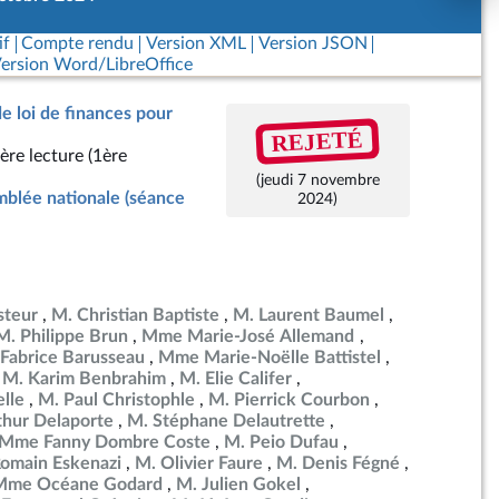
if
Compte rendu
Version XML
Version JSON
ersion Word/LibreOffice
de loi de finances pour
REJETÉ
ère lecture (1ère
(jeudi 7 novembre
blée nationale (séance
2024)
steur
M. Christian Baptiste
M. Laurent Baumel
M. Philippe Brun
Mme Marie-José Allemand
Fabrice Barusseau
Mme Marie-Noëlle Battistel
M. Karim Benbrahim
M. Elie Califer
lle
M. Paul Christophle
M. Pierrick Courbon
thur Delaporte
M. Stéphane Delautrette
Mme Fanny Dombre Coste
M. Peio Dufau
omain Eskenazi
M. Olivier Faure
M. Denis Fégné
Mme Océane Godard
M. Julien Gokel