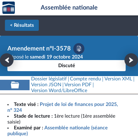
Accèder
Aller au contenu
Aller en bas de la page
Assemblée nationale
à la
page
d'accueil
< Résultats
Amendement n°I-3578
Déposé le
samedi 19 octobre 2024
Discuté
Dossier législatif
Compte rendu
Version XML
Version JSON
Version PDF
Version Word/LibreOffice
Texte visé :
Projet de loi de finances pour 2025,
n° 324
Stade de lecture :
1ère lecture (1ère assemblée
saisie)
Examiné par :
Assemblée nationale (séance
publique)