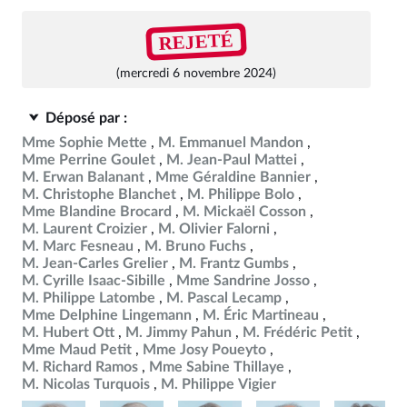
REJETÉ
(mercredi 6 novembre 2024)
Déposé par :
Mme Sophie Mette
M. Emmanuel Mandon
Mme Perrine Goulet
M. Jean-Paul Mattei
M. Erwan Balanant
Mme Géraldine Bannier
M. Christophe Blanchet
M. Philippe Bolo
Mme Blandine Brocard
M. Mickaël Cosson
M. Laurent Croizier
M. Olivier Falorni
M. Marc Fesneau
M. Bruno Fuchs
M. Jean-Carles Grelier
M. Frantz Gumbs
M. Cyrille Isaac-Sibille
Mme Sandrine Josso
M. Philippe Latombe
M. Pascal Lecamp
Mme Delphine Lingemann
M. Éric Martineau
M. Hubert Ott
M. Jimmy Pahun
M. Frédéric Petit
Mme Maud Petit
Mme Josy Poueyto
M. Richard Ramos
Mme Sabine Thillaye
M. Nicolas Turquois
M. Philippe Vigier