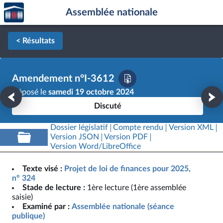
Accèder
Aller au contenu
Aller en bas de la page
Assemblée nationale
à la
page
d'accueil
< Résultats
Amendement n°I-3612
Déposé le
samedi 19 octobre 2024
Discuté
Dossier législatif
Compte rendu
Version XML
Version JSON
Version PDF
Version Word/LibreOffice
Texte visé :
Projet de loi de finances pour 2025,
n° 324
Stade de lecture :
1ère lecture (1ère assemblée
saisie)
Examiné par :
Assemblée nationale (séance
publique)