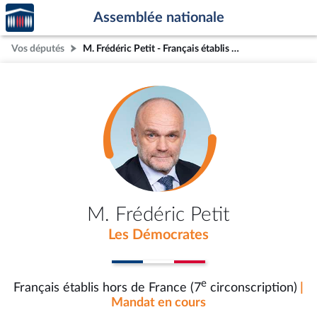
Accèder
Aller au contenu
Aller en bas de la page
Assemblée nationale
à la
page
Vos députés
M. Frédéric Petit - Français établis hors de France (7e circonscription)
d'accueil
M. Frédéric Petit
Les Démocrates
e
Français établis hors de France (7
circonscription)
|
Mandat en cours