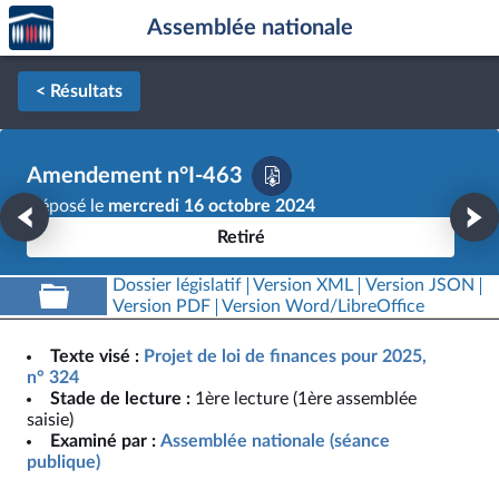
Accèder
Aller au contenu
Aller en bas de la page
Assemblée nationale
à la
page
d'accueil
< Résultats
Amendement n°I-463
Déposé le
mercredi 16 octobre 2024
Retiré
Dossier législatif
Version XML
Version JSON
Version PDF
Version Word/LibreOffice
Texte visé :
Projet de loi de finances pour 2025,
n° 324
Stade de lecture :
1ère lecture (1ère assemblée
saisie)
Examiné par :
Assemblée nationale (séance
publique)