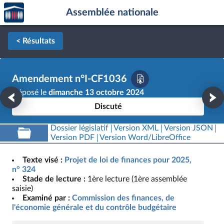
Accèder
Aller au contenu
Aller en bas de la page
Assemblée nationale
à la
page
d'accueil
< Résultats
Amendement n°I-CF1036
Déposé le
dimanche 13 octobre 2024
Discuté
Dossier législatif
Version XML
Version JSON
Version PDF
Version Word/LibreOffice
Texte visé :
Projet de loi de finances pour 2025,
n° 324
Stade de lecture :
1ère lecture (1ère assemblée
saisie)
Examiné par :
Commission des finances, de
l'économie générale et du contrôle budgétaire