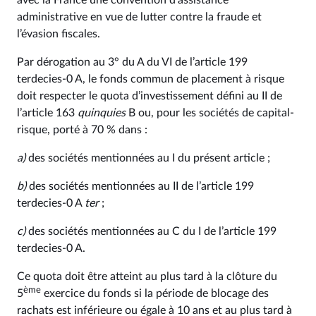
avec la France une convention d’assistance
administrative en vue de lutter contre la fraude et
l’évasion fiscales.
Par dérogation au 3° du A du VI de l’article 199
terdecies-0 A, le fonds commun de placement à risque
doit respecter le quota d’investissement défini au II de
l’article 163
quinquies
B ou, pour les sociétés de capital-
risque, porté à 70 % dans :
a)
des sociétés mentionnées au I du présent article ;
b)
des sociétés mentionnées au II de l’article 199
terdecies-0 A
ter
;
c)
des sociétés mentionnées au C du I de l’article 199
terdecies-0 A.
Ce quota doit être atteint au plus tard à la clôture du
ème
5
exercice du fonds si la période de blocage des
rachats est inférieure ou égale à 10 ans et au plus tard à