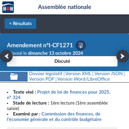
Accèder
Aller au contenu
Aller en bas de la page
Assemblée nationale
à la
page
d'accueil
< Résultats
Amendement n°I-CF1271
Déposé le
dimanche 13 octobre 2024
Discuté
Dossier législatif
Version XML
Version JSON
Version PDF
Version Word/LibreOffice
Texte visé :
Projet de loi de finances pour 2025,
n° 324
Stade de lecture :
1ère lecture (1ère assemblée
saisie)
Examiné par :
Commission des finances, de
l'économie générale et du contrôle budgétaire