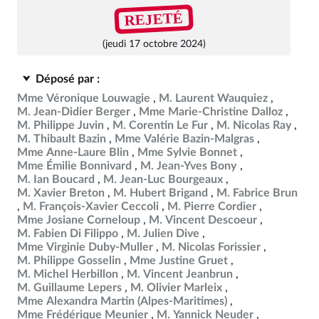
REJETÉ
(jeudi 17 octobre 2024)
Déposé par :
Mme Véronique Louwagie
M. Laurent Wauquiez
M. Jean-Didier Berger
Mme Marie-Christine Dalloz
M. Philippe Juvin
M. Corentin Le Fur
M. Nicolas Ray
M. Thibault Bazin
Mme Valérie Bazin-Malgras
Mme Anne-Laure Blin
Mme Sylvie Bonnet
Mme Émilie Bonnivard
M. Jean-Yves Bony
M. Ian Boucard
M. Jean-Luc Bourgeaux
M. Xavier Breton
M. Hubert Brigand
M. Fabrice Brun
M. François-Xavier Ceccoli
M. Pierre Cordier
Mme Josiane Corneloup
M. Vincent Descoeur
M. Fabien Di Filippo
M. Julien Dive
Mme Virginie Duby-Muller
M. Nicolas Forissier
M. Philippe Gosselin
Mme Justine Gruet
M. Michel Herbillon
M. Vincent Jeanbrun
M. Guillaume Lepers
M. Olivier Marleix
Mme Alexandra Martin (Alpes-Maritimes)
Mme Frédérique Meunier
M. Yannick Neuder