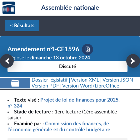
Accèder
Aller au contenu
Aller en bas de la page
Assemblée nationale
à la
page
d'accueil
< Résultats
Amendement n°I-CF1596
Déposé le
dimanche 13 octobre 2024
Discuté
Dossier législatif
Version XML
Version JSON
Version PDF
Version Word/LibreOffice
Texte visé :
Projet de loi de finances pour 2025,
n° 324
Stade de lecture :
1ère lecture (1ère assemblée
saisie)
Examiné par :
Commission des finances, de
l'économie générale et du contrôle budgétaire