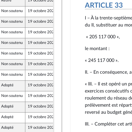
Retiré
19 octobre 2024
13 octobre 2024
ARTICLE 33
Non soutenu
19 octobre 2024
11 octobre 2024
I – À la trente-septièm
Non soutenu
19 octobre 2024
11 octobre 2024
du II, substituer au mo
Non soutenu
19 octobre 2024
12 octobre 2024
« 205 117 000 »,
Non soutenu
19 octobre 2024
12 octobre 2024
le montant :
Non soutenu
19 octobre 2024
13 octobre 2024
« 245 117 000 ».
Non soutenu
19 octobre 2024
13 octobre 2024
II. – En conséquence, apr
Non soutenu
19 octobre 2024
13 octobre 2024
er et Territoires
« III. – Il est opéré un
Adopté
19 octobre 2024
13 octobre 2024
exercices consécutifs 
Non soutenu
19 octobre 2024
13 octobre 2024
roulement du réseau d
prélèvement est réparti
Adopté
19 octobre 2024
13 octobre 2024
reversé au budget génér
Adopté
19 octobre 2024
13 octobre 2024
III. – Compléter cet arti
Adopté
19 octobre 2024
13 octobre 2024