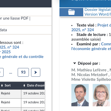
Dossier législat
Version Word/L
r une liasse PDF
Texte visé :
Projet 
data
2025, n° 324
Stade de lecture :
1
assemblée saisie)
essous sont :
Examiné par :
Commi
025, n° 324
l'économie générale e
ur 2025
 générale et du contrôle
Déposé par :
M. Mathieu Lefèvre
0
...
93
M. Nicolas Metzdorf
Mme Violette Spillebo
Sort
Date d'examen
Date de dépôt
Rejeté
19 octobre 2024
13 octobre 2024
Front Populaire
Rejeté
19 octobre 2024
13 octobre 2024