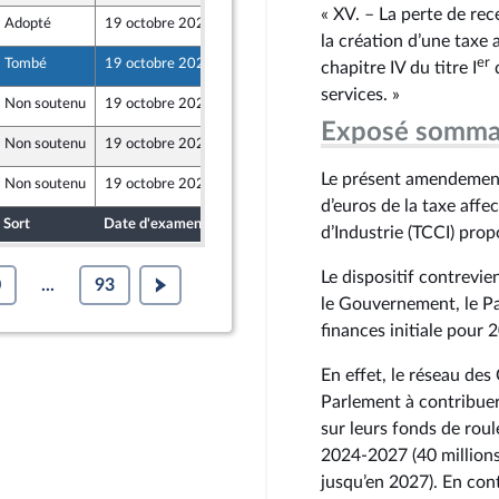
« XV. – La perte de re
Adopté
19 octobre 2024
13 octobre 2024
la création d’une taxe 
er
Tombé
19 octobre 2024
13 octobre 2024
chapitre IV du titre I
d
services. »
Non soutenu
19 octobre 2024
11 octobre 2024
Exposé somma
Non soutenu
19 octobre 2024
12 octobre 2024
Le présent amendement 
Non soutenu
19 octobre 2024
13 octobre 2024
d’euros de la taxe af
Sort
Date d'examen
Date de dépôt
d’Industrie (TCCI) prop
Le dispositif contrevien
0
...
93
le Gouvernement, le Par
finances initiale pour 
En effet, le réseau de
Parlement à contribuer
sur leurs fonds de roul
2024‑2027 (40 millions
jusqu’en 2027). En cont