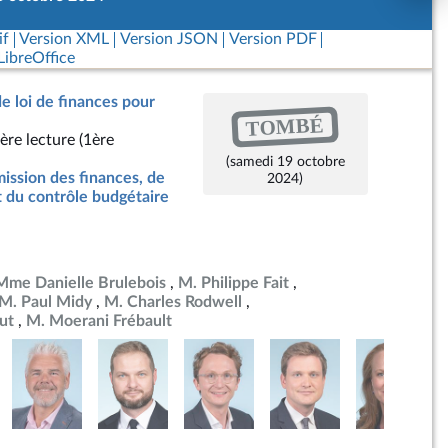
if
Version XML
Version JSON
Version PDF
ibreOffice
de loi de finances pour
TOMBÉ
ère lecture (1ère
(samedi 19 octobre
ssion des finances, de
2024)
t du contrôle budgétaire
Mme Danielle Brulebois
M. Philippe Fait
M. Paul Midy
M. Charles Rodwell
ut
M. Moerani Frébault