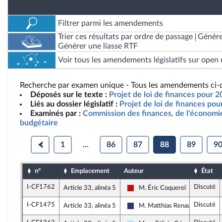
Filtrer parmi les amendements
Trier ces résultats par ordre de passage
Génére
Générer une liasse RTF
Voir tous les amendements législatifs sur open 
Recherche par examen unique - Tous les amendements ci-d
Déposés sur le texte :
Projet de loi de finances pour 2
Liés au dossier législatif :
Projet de loi de finances po
Examinés par :
Commission des finances, de l'économie
budgétaire
1
...
86
87
88
89
9
n°
Emplacement
Auteur
État
I-CF1762
Discuté
Article 33, alinéa 5
M. Éric Coquerel
La France insoumise - Nouveau 
I-CF1475
Discuté
Article 33, alinéa 5
M. Matthias Renault
Rassemblement National