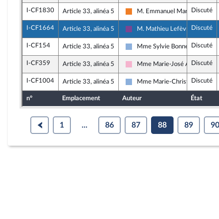
I-CF1830
Discuté
Article 33, alinéa 5
M. Emmanuel Mandon
Les Démocrates
I-CF1664
Discuté
Article 33, alinéa 5
M. Mathieu Lefèvre
Ensemble pour la République
I-CF154
Discuté
Article 33, alinéa 5
Mme Sylvie Bonnet
Droite Républicaine
I-CF359
Discuté
Article 33, alinéa 5
Mme Marie-José Allemand
Socialistes et apparentés
I-CF1004
Discuté
Article 33, alinéa 5
Mme Marie-Christine Dalloz
Droite Républicaine
n°
Emplacement
Auteur
État
1
...
86
87
88
89
9