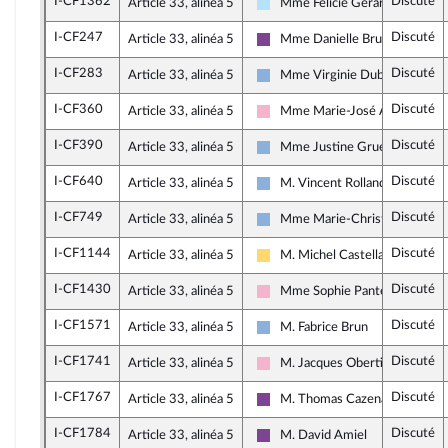
I-CF1362
Discuté
Article 33, alinéa 5
Mme Félicie Gérard
Horizons & Indépendants
I-CF247
Discuté
Article 33, alinéa 5
Mme Danielle Brulebois
Ensemble pour la République
I-CF283
Discuté
Article 33, alinéa 5
Mme Virginie Duby-Muller
Droite Républicaine
I-CF360
Discuté
Article 33, alinéa 5
Mme Marie-José Allemand
Socialistes et apparentés
I-CF390
Discuté
Article 33, alinéa 5
Mme Justine Gruet
Droite Républicaine
I-CF640
Discuté
Article 33, alinéa 5
M. Vincent Rolland
Droite Républicaine
I-CF749
Discuté
Article 33, alinéa 5
Mme Marie-Christine Dalloz
Droite Républicaine
I-CF1144
Discuté
Article 33, alinéa 5
M. Michel Castellani
Libertés, Indépendants, Outre-m
I-CF1430
Discuté
Article 33, alinéa 5
Mme Sophie Pantel
Socialistes et apparentés
I-CF1571
Discuté
Article 33, alinéa 5
M. Fabrice Brun
Droite Républicaine
I-CF1741
Discuté
Article 33, alinéa 5
M. Jacques Oberti
Socialistes et apparentés
I-CF1767
Discuté
Article 33, alinéa 5
M. Thomas Cazenave
Ensemble pour la République
I-CF1784
Discuté
Article 33, alinéa 5
M. David Amiel
Ensemble pour la République