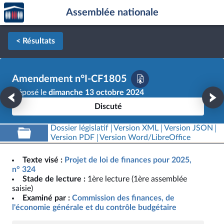
Accèder
Aller au contenu
Aller en bas de la page
Assemblée nationale
à la
page
d'accueil
< Résultats
Amendement n°I-CF1805
Déposé le
dimanche 13 octobre 2024
Discuté
Dossier législatif
Version XML
Version JSON
Version PDF
Version Word/LibreOffice
Texte visé :
Projet de loi de finances pour 2025,
n° 324
Stade de lecture :
1ère lecture (1ère assemblée
saisie)
Examiné par :
Commission des finances, de
l'économie générale et du contrôle budgétaire