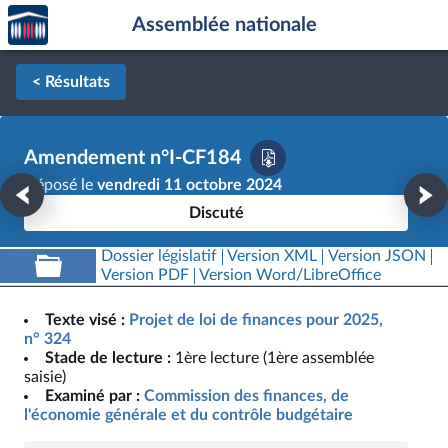
Accèder
Aller au contenu
Aller en bas de la page
Assemblée nationale
à la
page
d'accueil
< Résultats
Amendement n°I-CF184
Déposé le
vendredi 11 octobre 2024
Discuté
Dossier législatif
Version XML
Version JSON
Version PDF
Version Word/LibreOffice
Texte visé :
Projet de loi de finances pour 2025,
n° 324
Stade de lecture :
1ère lecture (1ère assemblée
saisie)
Examiné par :
Commission des finances, de
l'économie générale et du contrôle budgétaire