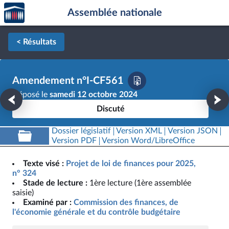
Accèder
Aller au contenu
Aller en bas de la page
Assemblée nationale
à la
page
d'accueil
< Résultats
Amendement n°I-CF561
Déposé le
samedi 12 octobre 2024
Discuté
Dossier législatif
Version XML
Version JSON
Version PDF
Version Word/LibreOffice
Texte visé :
Projet de loi de finances pour 2025,
n° 324
Stade de lecture :
1ère lecture (1ère assemblée
saisie)
Examiné par :
Commission des finances, de
l'économie générale et du contrôle budgétaire