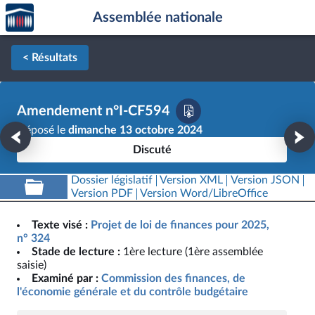
Accèder
Aller au contenu
Aller en bas de la page
Assemblée nationale
à la
page
d'accueil
< Résultats
Amendement n°I-CF594
Déposé le
dimanche 13 octobre 2024
Discuté
Dossier législatif
Version XML
Version JSON
Version PDF
Version Word/LibreOffice
Texte visé :
Projet de loi de finances pour 2025,
n° 324
Stade de lecture :
1ère lecture (1ère assemblée
saisie)
Examiné par :
Commission des finances, de
l'économie générale et du contrôle budgétaire