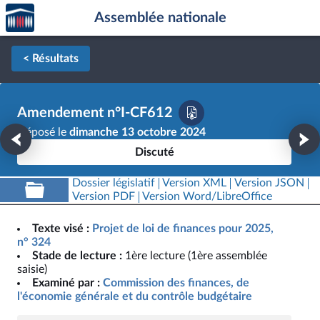
Accèder
Aller au contenu
Aller en bas de la page
Assemblée nationale
à la
page
d'accueil
< Résultats
Amendement n°I-CF612
Déposé le
dimanche 13 octobre 2024
Discuté
Dossier législatif
Version XML
Version JSON
Version PDF
Version Word/LibreOffice
Texte visé :
Projet de loi de finances pour 2025,
n° 324
Stade de lecture :
1ère lecture (1ère assemblée
saisie)
Examiné par :
Commission des finances, de
l'économie générale et du contrôle budgétaire