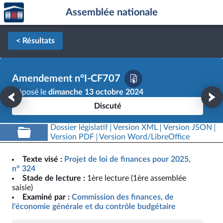
Accèder
Aller au contenu
Aller en bas de la page
Assemblée nationale
à la
page
d'accueil
< Résultats
Amendement n°I-CF707
Déposé le
dimanche 13 octobre 2024
Discuté
Dossier législatif
Version XML
Version JSON
Version PDF
Version Word/LibreOffice
Texte visé :
Projet de loi de finances pour 2025,
n° 324
Stade de lecture :
1ère lecture (1ère assemblée
saisie)
Examiné par :
Commission des finances, de
l'économie générale et du contrôle budgétaire