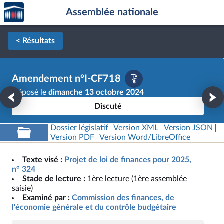
Accèder
Aller au contenu
Aller en bas de la page
Assemblée nationale
à la
page
d'accueil
< Résultats
Amendement n°I-CF718
Déposé le
dimanche 13 octobre 2024
Discuté
Dossier législatif
Version XML
Version JSON
Version PDF
Version Word/LibreOffice
Texte visé :
Projet de loi de finances pour 2025,
n° 324
Stade de lecture :
1ère lecture (1ère assemblée
saisie)
Examiné par :
Commission des finances, de
l'économie générale et du contrôle budgétaire