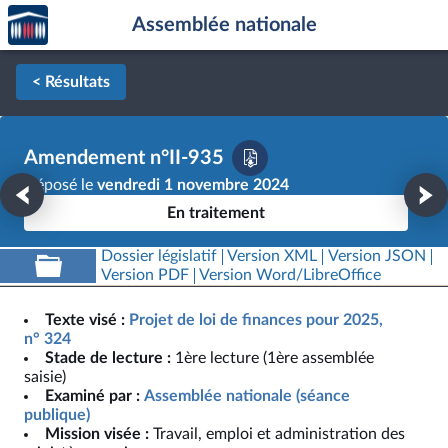
Accèder
Aller au contenu
Aller en bas de la page
Assemblée nationale
à la
page
d'accueil
< Résultats
Amendement n°II-935
Déposé le
vendredi 1 novembre 2024
En traitement
Dossier législatif
Version XML
Version JSON
Version PDF
Version Word/LibreOffice
Texte visé :
Projet de loi de finances pour 2025,
n° 324
Stade de lecture :
1ère lecture (1ère assemblée
saisie)
Examiné par :
Assemblée nationale (séance
publique)
Mission visée :
Travail, emploi et administration des