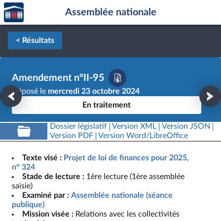
Accèder
Aller au contenu
Aller en bas de la page
Assemblée nationale
à la
page
d'accueil
< Résultats
Amendement n°II-95
Déposé le
mercredi 23 octobre 2024
En traitement
Dossier législatif
Version XML
Version JSON
Version PDF
Version Word/LibreOffice
Texte visé :
Projet de loi de finances pour 2025,
n° 324
Stade de lecture :
1ère lecture (1ère assemblée
saisie)
Examiné par :
Assemblée nationale (séance
publique)
Mission visée :
Relations avec les collectivités