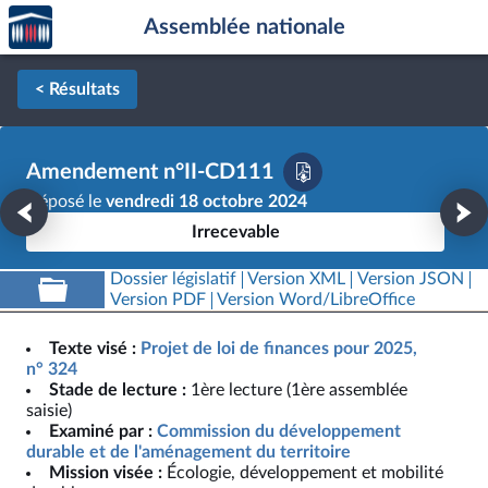
Accèder
Aller au contenu
Aller en bas de la page
Assemblée nationale
à la
page
d'accueil
< Résultats
Amendement n°II-CD111
Déposé le
vendredi 18 octobre 2024
Irrecevable
Dossier législatif
Version XML
Version JSON
Version PDF
Version Word/LibreOffice
Texte visé :
Projet de loi de finances pour 2025,
n° 324
Stade de lecture :
1ère lecture (1ère assemblée
saisie)
Examiné par :
Commission du développement
durable et de l'aménagement du territoire
Mission visée :
Écologie, développement et mobilité