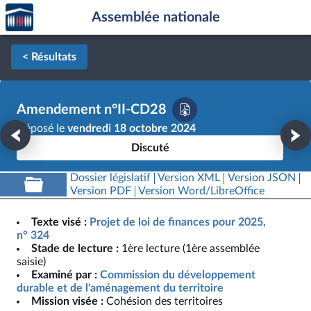
Accèder
Aller au contenu
Aller en bas de la page
Assemblée nationale
à la
page
d'accueil
< Résultats
Amendement n°II-CD28
Déposé le
vendredi 18 octobre 2024
Discuté
Dossier législatif
Version XML
Version JSON
Version PDF
Version Word/LibreOffice
Texte visé :
Projet de loi de finances pour 2025,
n° 324
Stade de lecture :
1ère lecture (1ère assemblée
saisie)
Examiné par :
Commission du développement
durable et de l'aménagement du territoire
Mission visée :
Cohésion des territoires