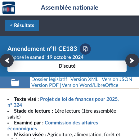
Accèder
Aller au contenu
Aller en bas de la page
Assemblée nationale
à la
page
d'accueil
< Résultats
Amendement n°II-CE183
Déposé le
samedi 19 octobre 2024
Discuté
Dossier législatif
Version XML
Version JSON
Version PDF
Version Word/LibreOffice
Texte visé :
Projet de loi de finances pour 2025,
n° 324
Stade de lecture :
1ère lecture (1ère assemblée
saisie)
Examiné par :
Commission des affaires
économiques
Mission visée :
Agriculture, alimentation, forêt et