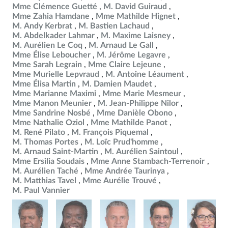
Mme Clémence Guetté
M. David Guiraud
Mme Zahia Hamdane
Mme Mathilde Hignet
M. Andy Kerbrat
M. Bastien Lachaud
M. Abdelkader Lahmar
M. Maxime Laisney
M. Aurélien Le Coq
M. Arnaud Le Gall
Mme Élise Leboucher
M. Jérôme Legavre
Mme Sarah Legrain
Mme Claire Lejeune
Mme Murielle Lepvraud
M. Antoine Léaument
Mme Élisa Martin
M. Damien Maudet
Mme Marianne Maximi
Mme Marie Mesmeur
Mme Manon Meunier
M. Jean-Philippe Nilor
Mme Sandrine Nosbé
Mme Danièle Obono
Mme Nathalie Oziol
Mme Mathilde Panot
M. René Pilato
M. François Piquemal
M. Thomas Portes
M. Loïc Prud'homme
M. Arnaud Saint-Martin
M. Aurélien Saintoul
Mme Ersilia Soudais
Mme Anne Stambach-Terrenoir
M. Aurélien Taché
Mme Andrée Taurinya
M. Matthias Tavel
Mme Aurélie Trouvé
M. Paul Vannier