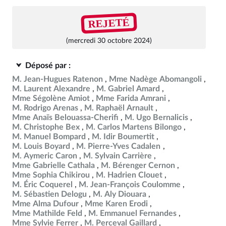
REJETÉ
(mercredi 30 octobre 2024)
Déposé par :
M. Jean-Hugues Ratenon
Mme Nadège Abomangoli
M. Laurent Alexandre
M. Gabriel Amard
Mme Ségolène Amiot
Mme Farida Amrani
M. Rodrigo Arenas
M. Raphaël Arnault
Mme Anaïs Belouassa-Cherifi
M. Ugo Bernalicis
M. Christophe Bex
M. Carlos Martens Bilongo
M. Manuel Bompard
M. Idir Boumertit
M. Louis Boyard
M. Pierre-Yves Cadalen
M. Aymeric Caron
M. Sylvain Carrière
Mme Gabrielle Cathala
M. Bérenger Cernon
Mme Sophia Chikirou
M. Hadrien Clouet
M. Éric Coquerel
M. Jean-François Coulomme
M. Sébastien Delogu
M. Aly Diouara
Mme Alma Dufour
Mme Karen Erodi
Mme Mathilde Feld
M. Emmanuel Fernandes
Mme Sylvie Ferrer
M. Perceval Gaillard