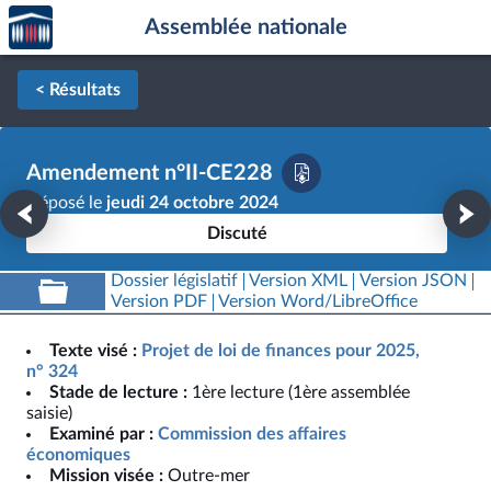
Accèder
Aller au contenu
Aller en bas de la page
Assemblée nationale
à la
page
d'accueil
< Résultats
Amendement n°II-CE228
Déposé le
jeudi 24 octobre 2024
Discuté
Dossier législatif
Version XML
Version JSON
Version PDF
Version Word/LibreOffice
Texte visé :
Projet de loi de finances pour 2025,
n° 324
Stade de lecture :
1ère lecture (1ère assemblée
saisie)
Examiné par :
Commission des affaires
économiques
Mission visée :
Outre-mer