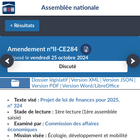
Accèder
Aller au contenu
Aller en bas de la page
Assemblée nationale
à la
page
d'accueil
< Résultats
Amendement n°II-CE284
Déposé le
vendredi 25 octobre 2024
Discuté
Dossier législatif
Version XML
Version JSON
Version PDF
Version Word/LibreOffice
Texte visé :
Projet de loi de finances pour 2025,
n° 324
Stade de lecture :
1ère lecture (1ère assemblée
saisie)
Examiné par :
Commission des affaires
économiques
Mission visée :
Écologie, développement et mobilité