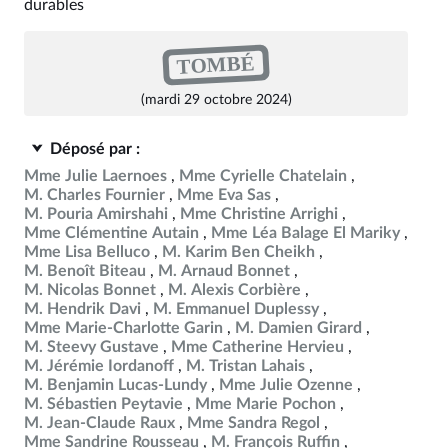
durables
TOMBÉ
(mardi 29 octobre 2024)
Déposé par :
Mme Julie Laernoes
Mme Cyrielle Chatelain
M. Charles Fournier
Mme Eva Sas
M. Pouria Amirshahi
Mme Christine Arrighi
Mme Clémentine Autain
Mme Léa Balage El Mariky
Mme Lisa Belluco
M. Karim Ben Cheikh
M. Benoît Biteau
M. Arnaud Bonnet
M. Nicolas Bonnet
M. Alexis Corbière
M. Hendrik Davi
M. Emmanuel Duplessy
Mme Marie-Charlotte Garin
M. Damien Girard
M. Steevy Gustave
Mme Catherine Hervieu
M. Jérémie Iordanoff
M. Tristan Lahais
M. Benjamin Lucas-Lundy
Mme Julie Ozenne
M. Sébastien Peytavie
Mme Marie Pochon
M. Jean-Claude Raux
Mme Sandra Regol
Mme Sandrine Rousseau
M. François Ruffin