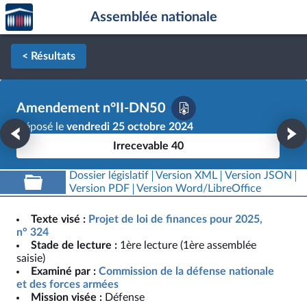
Accèder
Aller au contenu
Aller en bas de la page
Assemblée nationale
à la
page
d'accueil
< Résultats
Amendement n°II-DN50
Déposé le
vendredi 25 octobre 2024
Irrecevable 40
Dossier législatif
Version XML
Version JSON
Version PDF
Version Word/LibreOffice
Texte visé :
Projet de loi de finances pour 2025,
n° 324
Stade de lecture :
1ère lecture (1ère assemblée
saisie)
Examiné par :
Commission de la défense nationale
et des forces armées
Mission visée :
Défense