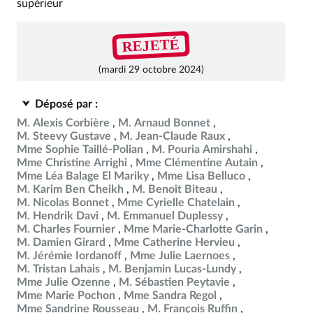
supérieur
REJETÉ
(mardi 29 octobre 2024)
Déposé par :
M. Alexis Corbière
M. Arnaud Bonnet
M. Steevy Gustave
M. Jean-Claude Raux
Mme Sophie Taillé-Polian
M. Pouria Amirshahi
Mme Christine Arrighi
Mme Clémentine Autain
Mme Léa Balage El Mariky
Mme Lisa Belluco
M. Karim Ben Cheikh
M. Benoît Biteau
M. Nicolas Bonnet
Mme Cyrielle Chatelain
M. Hendrik Davi
M. Emmanuel Duplessy
M. Charles Fournier
Mme Marie-Charlotte Garin
M. Damien Girard
Mme Catherine Hervieu
M. Jérémie Iordanoff
Mme Julie Laernoes
M. Tristan Lahais
M. Benjamin Lucas-Lundy
Mme Julie Ozenne
M. Sébastien Peytavie
Mme Marie Pochon
Mme Sandra Regol
Mme Sandrine Rousseau
M. François Ruffin