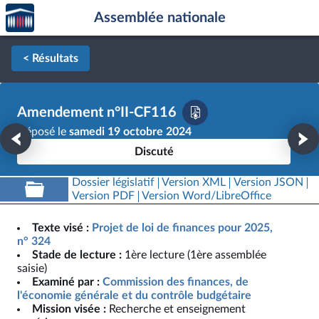
Accèder
Aller au contenu
Aller en bas de la page
Assemblée nationale
à la
page
d'accueil
< Résultats
Amendement n°II-CF116
Déposé le
samedi 19 octobre 2024
Discuté
Dossier législatif
Version XML
Version JSON
Version PDF
Version Word/LibreOffice
Texte visé :
Projet de loi de finances pour 2025,
n° 324
Stade de lecture :
1ère lecture (1ère assemblée
saisie)
Examiné par :
Commission des finances, de
l'économie générale et du contrôle budgétaire
Mission visée :
Recherche et enseignement