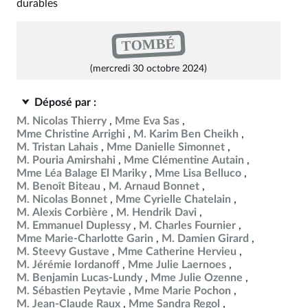
durables
TOMBÉ
(mercredi 30 octobre 2024)
Déposé par :
M. Nicolas Thierry
Mme Eva Sas
Mme Christine Arrighi
M. Karim Ben Cheikh
M. Tristan Lahais
Mme Danielle Simonnet
M. Pouria Amirshahi
Mme Clémentine Autain
Mme Léa Balage El Mariky
Mme Lisa Belluco
M. Benoît Biteau
M. Arnaud Bonnet
M. Nicolas Bonnet
Mme Cyrielle Chatelain
M. Alexis Corbière
M. Hendrik Davi
M. Emmanuel Duplessy
M. Charles Fournier
Mme Marie-Charlotte Garin
M. Damien Girard
M. Steevy Gustave
Mme Catherine Hervieu
M. Jérémie Iordanoff
Mme Julie Laernoes
M. Benjamin Lucas-Lundy
Mme Julie Ozenne
M. Sébastien Peytavie
Mme Marie Pochon
M. Jean-Claude Raux
Mme Sandra Regol