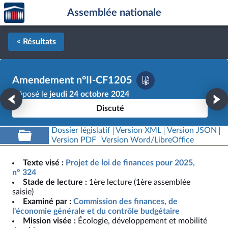
Accèder
Aller au contenu
Aller en bas de la page
Assemblée nationale
à la
page
d'accueil
< Résultats
Amendement n°II-CF1205
Déposé le
jeudi 24 octobre 2024
Discuté
Dossier législatif
Version XML
Version JSON
Version PDF
Version Word/LibreOffice
Texte visé :
Projet de loi de finances pour 2025,
n° 324
Stade de lecture :
1ère lecture (1ère assemblée
saisie)
Examiné par :
Commission des finances, de
l'économie générale et du contrôle budgétaire
Mission visée :
Écologie, développement et mobilité