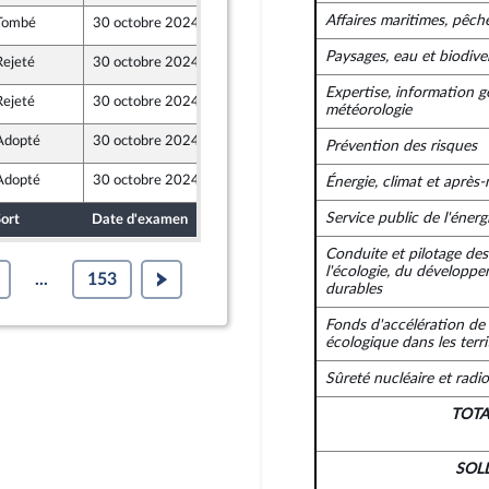
Affaires maritimes, pêch
Tombé
30 octobre 2024
24 octobre 2024
Paysages, eau et biodiver
Rejeté
30 octobre 2024
23 octobre 2024
ront Populaire
Expertise, information 
Rejeté
30 octobre 2024
24 octobre 2024
météorologie
Adopté
30 octobre 2024
24 octobre 2024
Prévention des risques
Adopté
30 octobre 2024
24 octobre 2024
Énergie, climat et après
Service public de l'énerg
ort
Date d'examen
Date de dépôt
Conduite et pilotage des
l'écologie, du développe
...
153
durables
Fonds d'accélération de 
écologique dans les terri
Sûreté nucléaire et radi
TOT
SOL