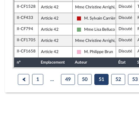
II-CF1528
Discuté
Article 42
Mme Christine Arrighi, rapporteure
II-CF433
Discuté
Article 42
M. Sylvain Carrière
La France insoumise - Nouveau F
II-CF794
Discuté
Article 42
Mme Lisa Belluco
Écologiste et Social
II-CF1705
Discuté
Article 42
Mme Christine Arrighi, rapporteure
II-CF1658
Discuté
Article 42
M. Philippe Brun
Socialistes et apparentés
n°
Emplacement
Auteur
État
S
1
...
49
50
51
52
53