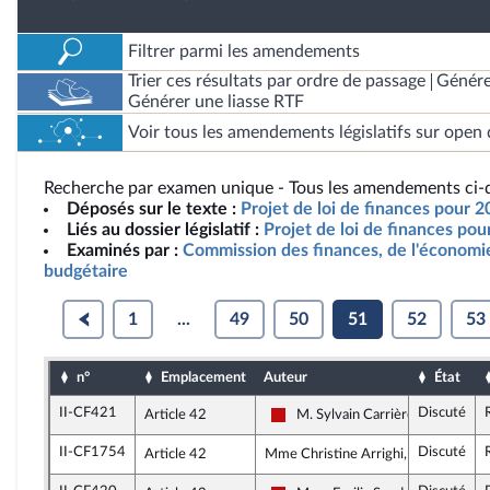
Filtrer parmi les amendements
Trier ces résultats par ordre de passage
Génére
Générer une liasse RTF
Voir tous les amendements législatifs sur open 
Recherche par examen unique - Tous les amendements ci-d
Déposés sur le texte :
Projet de loi de finances pour 2
Liés au dossier législatif :
Projet de loi de finances po
Examinés par :
Commission des finances, de l'économie
budgétaire
1
...
49
50
51
52
53
n°
Emplacement
Auteur
État
II-CF421
Discuté
Article 42
M. Sylvain Carrière
La France insoumise - Nouveau F
II-CF1754
Discuté
Article 42
Mme Christine Arrighi, rapporteure