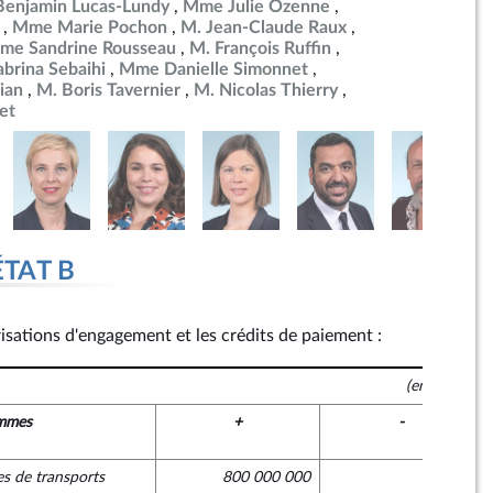
Benjamin Lucas-Lundy
Mme Julie Ozenne
Mme Marie Pochon
M. Jean-Claude Raux
me Sandrine Rousseau
M. François Ruffin
brina Sebaihi
Mme Danielle Simonnet
ian
M. Boris Tavernier
M. Nicolas Thierry
et
ÉTAT B
risations d'engagement et les crédits de paiement :
(en euros)
mmes
+
-
es de transports
800 000 000
0