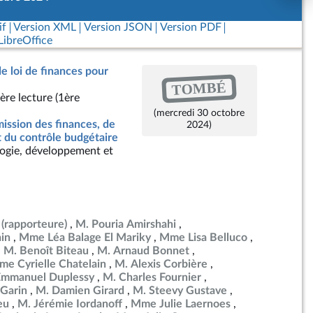
if
Version XML
Version JSON
Version PDF
ibreOffice
de loi de finances pour
TOMBÉ
ère lecture (1ère
(mercredi 30 octobre
ssion des finances, de
2024)
t du contrôle budgétaire
ogie, développement et
(rapporteure)
M. Pouria Amirshahi
in
Mme Léa Balage El Mariky
Mme Lisa Belluco
M. Benoît Biteau
M. Arnaud Bonnet
e Cyrielle Chatelain
M. Alexis Corbière
Emmanuel Duplessy
M. Charles Fournier
Garin
M. Damien Girard
M. Steevy Gustave
eu
M. Jérémie Iordanoff
Mme Julie Laernoes