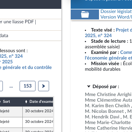
Dossier législat
Version Word/L
r une liasse PDF
Texte visé :
Projet 
data
2025, n° 324
Stade de lecture :
1
assemblée saisie)
essous sont :
Examiné par :
Commi
025, n° 324
l'économie générale e
ur 2025
Mission visée :
Écol
 générale et du contrôle
mobilité durables
...
153
Déposé par :
Mme Christine Arrighi
Mme Clémentine Auta
Sort
Date d'examen
Date de dépôt
M. Karim Ben Cheikh
M. Nicolas Bonnet
Mm
Rejeté
30 octobre 2024
23 octobre 2024
ront Populaire
M. Hendrik Davi
M. 
Rejeté
30 octobre 2024
24 octobre 2024
Mme Marie-Charlotte 
Mme Catherine Hervi