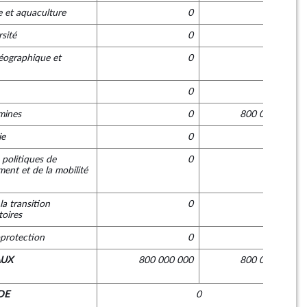
e et aquaculture
0
0
sité
0
0
géographique et
0
0
0
0
-mines
0
800 000 000
ie
0
0
 politiques de
0
0
ment et de la mobilité
la transition
0
0
toires
oprotection
0
0
AUX
800 000 000
800 000 000
DE
0