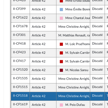
II-CF420
Discuté
Article 42
Mme Ersilia Soudais
La France insoumise - Nouveau F
II-CF399
Discuté
Article 42
Mme Émilie Bonnivard
Droite Républicaine
II-CF1622
Discuté
Article 42
Mme Chantal Jourdan
Socialistes et apparentés
II-CF1678
Discuté
Article 42
Mme Christine Arrighi, rapporteure
II-CF301
Discuté
Article 42
M. Matthias Renault, rapporteur
II-CF418
Discuté
Article 42
M. Loïc Prud'homme
La France insoumise - Nouveau F
II-CF423
Discuté
Article 42
M. Sylvain Carrière
La France insoumise - Nouveau F
II-CF417
Discuté
Article 42
M. Sylvain Carrière
La France insoumise - Nouveau F
II-CF1520
Discuté
Article 42
M. Nicolas Sansu
Gauche Démocrate et Républicai
II-CF1535
Discuté
Article 42
Mme Christine Arrighi, rapporteure
II-CF1515
Discuté
Article 42
Mme Christine Arrighi, rapporteure
II-CF1518
Discuté
Article 42
Mme Christine Arrighi, rapporteure
II-CF1619
Discuté
Article 42
M. Peio Dufau
Socialistes et apparentés