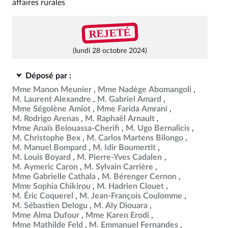
affaires rurales
REJETÉ
(lundi 28 octobre 2024)
Déposé par :
Mme Manon Meunier
Mme Nadège Abomangoli
M. Laurent Alexandre
M. Gabriel Amard
Mme Ségolène Amiot
Mme Farida Amrani
M. Rodrigo Arenas
M. Raphaël Arnault
Mme Anaïs Belouassa-Cherifi
M. Ugo Bernalicis
M. Christophe Bex
M. Carlos Martens Bilongo
M. Manuel Bompard
M. Idir Boumertit
M. Louis Boyard
M. Pierre-Yves Cadalen
M. Aymeric Caron
M. Sylvain Carrière
Mme Gabrielle Cathala
M. Bérenger Cernon
Mme Sophia Chikirou
M. Hadrien Clouet
M. Éric Coquerel
M. Jean-François Coulomme
M. Sébastien Delogu
M. Aly Diouara
Mme Alma Dufour
Mme Karen Erodi
Mme Mathilde Feld
M. Emmanuel Fernandes