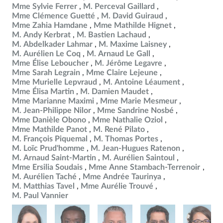
Mme Sylvie Ferrer
M. Perceval Gaillard
Mme Clémence Guetté
M. David Guiraud
Mme Zahia Hamdane
Mme Mathilde Hignet
M. Andy Kerbrat
M. Bastien Lachaud
M. Abdelkader Lahmar
M. Maxime Laisney
M. Aurélien Le Coq
M. Arnaud Le Gall
Mme Élise Leboucher
M. Jérôme Legavre
Mme Sarah Legrain
Mme Claire Lejeune
Mme Murielle Lepvraud
M. Antoine Léaument
Mme Élisa Martin
M. Damien Maudet
Mme Marianne Maximi
Mme Marie Mesmeur
M. Jean-Philippe Nilor
Mme Sandrine Nosbé
Mme Danièle Obono
Mme Nathalie Oziol
Mme Mathilde Panot
M. René Pilato
M. François Piquemal
M. Thomas Portes
M. Loïc Prud'homme
M. Jean-Hugues Ratenon
M. Arnaud Saint-Martin
M. Aurélien Saintoul
Mme Ersilia Soudais
Mme Anne Stambach-Terrenoir
M. Aurélien Taché
Mme Andrée Taurinya
M. Matthias Tavel
Mme Aurélie Trouvé
M. Paul Vannier