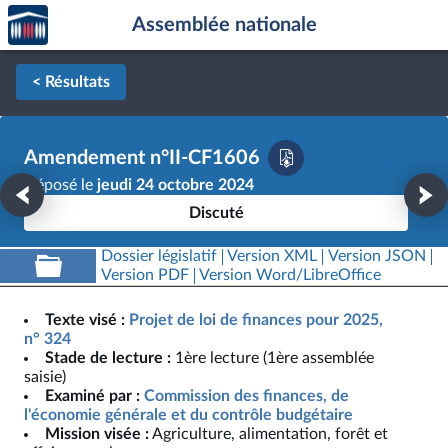
Accèder
Aller au contenu
Aller en bas de la page
Assemblée nationale
à la
page
d'accueil
< Résultats
Amendement n°II-CF1606
Déposé le
jeudi 24 octobre 2024
Discuté
Dossier législatif
Version XML
Version JSON
Version PDF
Version Word/LibreOffice
Texte visé :
Projet de loi de finances pour 2025,
n° 324
Stade de lecture :
1ère lecture (1ère assemblée
saisie)
Examiné par :
Commission des finances, de
l'économie générale et du contrôle budgétaire
Mission visée :
Agriculture, alimentation, forêt et