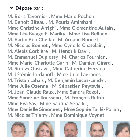
Déposé par :
M. Boris Tavernier
Mme Marie Pochon
M. Benoît Biteau
M. Pouria Amirshahi
Mme Christine Arrighi
Mme Clémentine Autain
Mme Léa Balage El Mariky
Mme Lisa Belluco
M. Karim Ben Cheikh
M. Arnaud Bonnet
M. Nicolas Bonnet
Mme Cyrielle Chatelain
M. Alexis Corbière
M. Hendrik Davi
M. Emmanuel Duplessy
M. Charles Fournier
Mme Marie-Charlotte Garin
M. Damien Girard
M. Steevy Gustave
Mme Catherine Hervieu
M. Jérémie Iordanoff
Mme Julie Laernoes
M. Tristan Lahais
M. Benjamin Lucas-Lundy
Mme Julie Ozenne
M. Sébastien Peytavie
M. Jean-Claude Raux
Mme Sandra Regol
Mme Sandrine Rousseau
M. François Ruffin
Mme Eva Sas
Mme Sabrina Sebaihi
Mme Danielle Simonnet
Mme Sophie Taillé-Polian
M. Nicolas Thierry
Mme Dominique Voynet