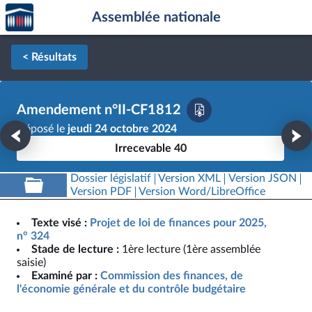
Accèder
Aller au contenu
Aller en bas de la page
Assemblée nationale
à la
page
d'accueil
< Résultats
Amendement n°II-CF1812
Déposé le
jeudi 24 octobre 2024
Irrecevable 40
Dossier législatif
Version XML
Version JSON
Version PDF
Version Word/LibreOffice
Texte visé :
Projet de loi de finances pour 2025,
n° 324
Stade de lecture :
1ère lecture (1ère assemblée
saisie)
Examiné par :
Commission des finances, de
l'économie générale et du contrôle budgétaire