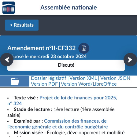
Accèder
Aller au contenu
Aller en bas de la page
Assemblée nationale
à la
page
d'accueil
< Résultats
Amendement n°II-CF332
Déposé le
mercredi 23 octobre 2024
Discuté
Dossier législatif
Version XML
Version JSON
Version PDF
Version Word/LibreOffice
Texte visé :
Projet de loi de finances pour 2025,
n° 324
Stade de lecture :
1ère lecture (1ère assemblée
saisie)
Examiné par :
Commission des finances, de
l'économie générale et du contrôle budgétaire
Mission visée :
Écologie, développement et mobilité