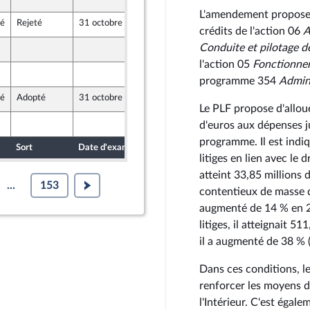
L'amendement propose d
té
Rejeté
31 octobre 2024
23 octobre 2024
crédits de l'action 06
A
Conduite et pilotage de
23 octobre 2024
l'action 05
Fonctionnem
23 octobre 2024
programme 354
Admini
té
Adopté
31 octobre 2024
24 octobre 2024
teur
Le PLF propose d'alloue
23 octobre 2024
d'euros aux dépenses j
programme. Il est indiq
Sort
Date d'examen
Date de dépôt
litiges en lien avec le
atteint 33,85 millions 
...
153
contentieux de masse q
augmenté de 14 % en 2
litiges, il atteignait 5
il a augmenté de 38 % 
Dans ces conditions, le
renforcer les moyens de
l'Intérieur. C'est éga