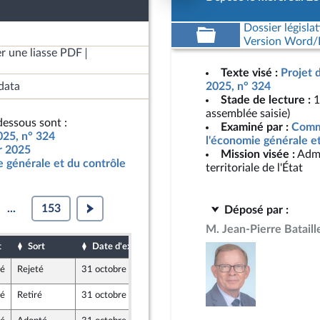
Dossier législat
Version Word/L
r une liasse PDF
Texte visé :
Projet 
data
2025, n° 324
Stade de lecture :
1
assemblée saisie)
essous sont :
Examiné par :
Commi
025, n° 324
l'économie générale e
ur 2025
Mission visée :
Admi
 générale et du contrôle
territoriale de l'État
...
153
Déposé par :
M. Jean-Pierre Bataill
t
Sort
Date d'examen
Date de dépôt
té
Rejeté
31 octobre 2024
23 octobre 2024
té
Retiré
31 octobre 2024
24 octobre 2024
re-mer et Territoires