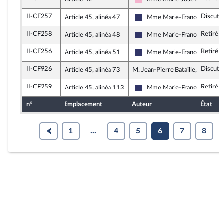
Socialistes et apparentés
II-CF257
Discu
Article 45, alinéa 47
Mme Marie-France Lorho
Rassemblement National
II-CF258
Retiré
Article 45, alinéa 48
Mme Marie-France Lorho
Rassemblement National
II-CF256
Retiré
Article 45, alinéa 51
Mme Marie-France Lorho
Rassemblement National
II-CF926
Discu
Article 45, alinéa 73
M. Jean-Pierre Bataille, rappor
II-CF259
Retiré
Article 45, alinéa 113
Mme Marie-France Lorho
Rassemblement National
n°
Emplacement
Auteur
État
1
...
4
5
6
7
8