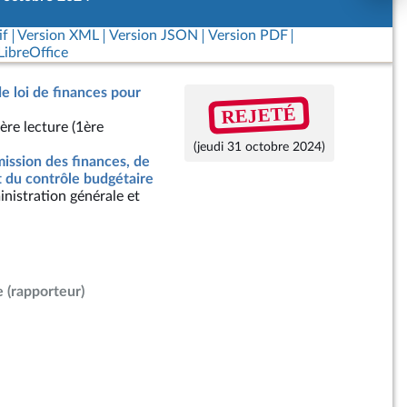
if
Version XML
Version JSON
Version PDF
ibreOffice
de loi de finances pour
REJETÉ
ère lecture (1ère
(jeudi 31 octobre 2024)
ssion des finances, de
t du contrôle budgétaire
nistration générale et
e
(rapporteur)