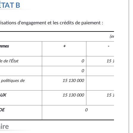
ÉTAT B
risations d'engagement et les crédits de paiement :
on générale de la République
(en euros)
mmes
+
-
e de l'État
0
15 130 000
on générale de la République
0
0
 politiques de
15 130 000
0
AUX
15 130 000
15 130 000
DE
0
ire