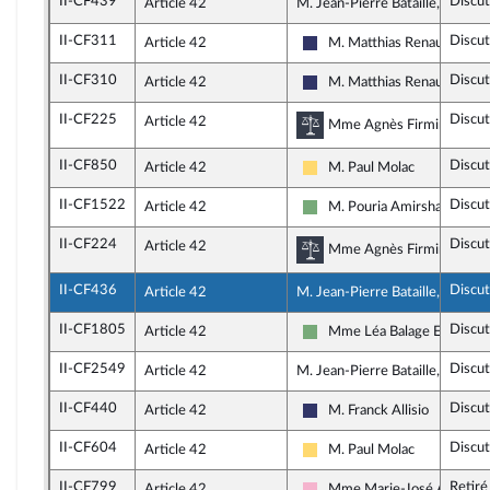
II-CF439
Discu
Article 42
M. Jean-Pierre Bataille, rappor
II-CF311
Discu
Article 42
M. Matthias Renault
Rassemblement National
II-CF310
Discu
Article 42
M. Matthias Renault
Rassemblement National
II-CF225
Discu
Article 42
Commission des lois 
Mme Agnès Firmin Le Bodo
II-CF850
Discu
Article 42
M. Paul Molac
Libertés, Indépendants, Out
II-CF1522
Discu
Article 42
M. Pouria Amirshahi
Écologiste et Social
II-CF224
Discu
Article 42
Commission des lois 
Mme Agnès Firmin Le Bodo
II-CF436
Discu
Article 42
M. Jean-Pierre Bataille, rappor
II-CF1805
Discu
Article 42
Mme Léa Balage El Marik
Écologiste et Social
II-CF2549
Discu
Article 42
M. Jean-Pierre Bataille, rappor
II-CF440
Discu
Article 42
M. Franck Allisio
Rassemblement National
II-CF604
Discu
Article 42
M. Paul Molac
Libertés, Indépendants, Out
II-CF799
Retiré
Article 42
Mme Marie-José Alleman