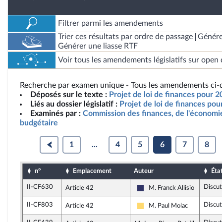
Filtrer parmi les amendements
Trier ces résultats par ordre de passage
Génére
Générer une liasse RTF
Voir tous les amendements législatifs sur open 
Recherche par examen unique - Tous les amendements ci-d
Déposés sur le texte :
Projet de loi de finances pour 2
Liés au dossier législatif :
Projet de loi de finances po
Examinés par :
Commission des finances, de l'économie
budgétaire
1
...
4
5
6
7
8
n°
Emplacement
Auteur
Éta
II-CF630
Discu
Article 42
M. Franck Allisio
Rassemblement National
II-CF803
Discu
Article 42
M. Paul Molac
Libertés, Indépendants, Out