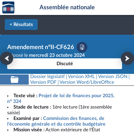
Accèder
Aller au contenu
Aller en bas de la page
Assemblée nationale
à la
page
d'accueil
< Résultats
Amendement n°II-CF626
Déposé le
mercredi 23 octobre 2024
Discuté
Dossier législatif
Version XML
Version JSON
Version PDF
Version Word/LibreOffice
Texte visé :
Projet de loi de finances pour 2025,
n° 324
Stade de lecture :
1ère lecture (1ère assemblée
saisie)
Examiné par :
Commission des finances, de
l'économie générale et du contrôle budgétaire
Mission visée :
Action extérieure de l'État