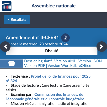
Accèder
Aller au contenu
Aller en bas de la page
Assemblée nationale
à la
page
d'accueil
< Résultats
Amendement n°II-CF681
Déposé le
mercredi 23 octobre 2024
Discuté
Dossier législatif
Version XML
Version JSON
Version PDF
Version Word/LibreOffice
Texte visé :
Projet de loi de finances pour 2025,
n° 324
Stade de lecture :
1ère lecture (1ère assemblée
saisie)
Examiné par :
Commission des finances, de
l'économie générale et du contrôle budgétaire
Mission visée :
Immigration, asile et intégration