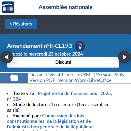
Accèder
Aller au contenu
Aller en bas de la page
Assemblée nationale
à la
page
d'accueil
< Résultats
Amendement n°II-CL193
Déposé le
mercredi 23 octobre 2024
Discuté
Dossier législatif
Version XML
Version JSON
Version PDF
Version Word/LibreOffice
Texte visé :
Projet de loi de finances pour 2025,
n° 324
Stade de lecture :
1ère lecture (1ère assemblée
saisie)
Examiné par :
Commission des lois
constitutionnelles, de la législation et de
l'administration générale de la République