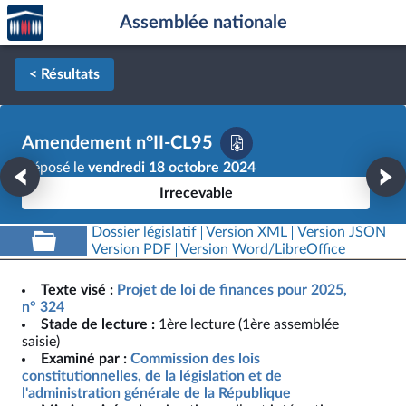
Accèder
Aller au contenu
Aller en bas de la page
Assemblée nationale
à la
page
d'accueil
< Résultats
Amendement n°II-CL95
Déposé le
vendredi 18 octobre 2024
Irrecevable
Dossier législatif
Version XML
Version JSON
Version PDF
Version Word/LibreOffice
Texte visé :
Projet de loi de finances pour 2025,
n° 324
Stade de lecture :
1ère lecture (1ère assemblée
saisie)
Examiné par :
Commission des lois
constitutionnelles, de la législation et de
l'administration générale de la République