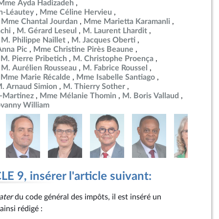
Mme Ayda Hadizadeh
n-Léautey
Mme Céline Hervieu
Mme Chantal Jourdan
Mme Marietta Karamanli
chi
M. Gérard Leseul
M. Laurent Lhardit
M. Philippe Naillet
M. Jacques Oberti
nna Pic
Mme Christine Pirès Beaune
M. Pierre Pribetich
M. Christophe Proença
M. Aurélien Rousseau
M. Fabrice Roussel
Mme Marie Récalde
Mme Isabelle Santiago
. Arnaud Simion
M. Thierry Sother
-Martinez
Mme Mélanie Thomin
M. Boris Vallaud
ovanny William
 9, insérer l'article suivant:
ater
du code général des impôts, il est inséré un
ainsi rédigé :