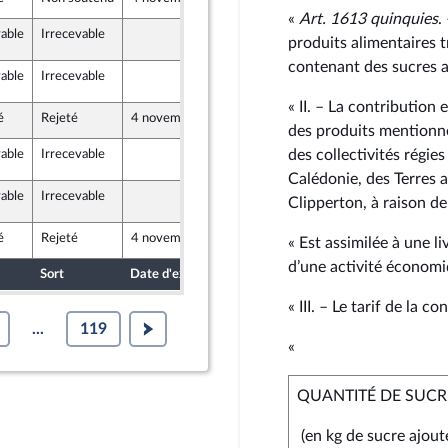
«
Art. 1613 quinquies
.
vable
Irrecevable
3 novembre 2024
°1222
produits alimentaires
e-mer et Territoires
contenant des sucres a
vable
Irrecevable
3 novembre 2024
°1222
e-mer et Territoires
« II. – La contribution 
é
Rejeté
4 novembre 2024
24 octobre 2024
des produits mentionnés
des collectivités régies
vable
Irrecevable
3 novembre 2024
°1576
e-mer et Territoires
Calédonie, des Terres a
vable
Irrecevable
3 novembre 2024
°1576
Clipperton, à raison de
e-mer et Territoires
é
Rejeté
4 novembre 2024
24 octobre 2024
« Est assimilée à une 
d’une activité économiq
Sort
Date d'examen
Date de dépôt
« III. – Le tarif de la 
...
119
«
QUANTITÉ DE SUCR
(en kg de sucre ajout