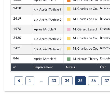
Après l'Article 9
M. Christophe Blanchet
Les Démocrates
2418
Irrece
Sous-amendement de l'amendement n
M. Charles de Courson
Après l'Article 9
Libertés, Indépendants, Outr
2419
Irrece
Sous-amendement de l'amendement n
M. Charles de Courson
Après l'Article 9
Libertés, Indépendants, Outr
1576
Discut
Après l'Article 9
M. Gérard Leseul
Socialistes et apparentés
2420
Irrece
Sous-amendement de l'amendement n
M. Charles de Courson
Après l'Article 9
Libertés, Indépendants, Outr
2421
Irrece
Sous-amendement de l'amendement n
M. Charles de Courson
Après l'Article 9
Libertés, Indépendants, Outr
846
Discut
Après l'Article 9
M. Nicolas Thierry
Écologiste et Social
n°
Emplacement
Auteur
État
1
...
33
34
35
36
37