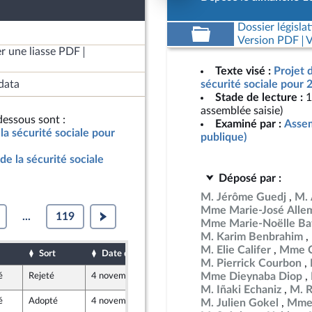
Dossier législat
Version PDF
V
r une liasse PDF
Texte visé :
Projet 
data
sécurité sociale pour 
Stade de lecture :
1
assemblée saisie)
essous sont :
Examiné par :
Assem
la sécurité sociale pour
publique)
de la sécurité sociale
Déposé par :
M. Jérôme Guedj
M. 
Mme Marie-José Alle
...
119
Mme Marie-Noëlle Bat
M. Karim Benbrahim
M. Elie Califer
Mme C
Sort
Date d'examen
Date de dépôt
M. Pierrick Courbon
Mme Dieynaba Diop
é
Rejeté
4 novembre 2024
25 octobre 2024
M. Iñaki Echaniz
M. R
é
Adopté
4 novembre 2024
4 novembre 2024
M. Julien Gokel
Mme 
°2265