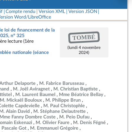
if
Compte rendu
Version XML
Version JSON
ersion Word/LibreOffice
de loi de financement de la
TOMBÉ
2025, n° 325
ère lecture (1ère
(lundi 4 novembre
blée nationale (séance
2024)
Arthur Delaporte
M. Fabrice Barusseau
mand
M. Joël Aviragnet
M. Christian Baptiste
tistel
M. Laurent Baumel
Mme Béatrice Bellay
M. Mickaël Bouloux
M. Philippe Brun
olette Capdevielle
M. Paul Christophle
M. Alain David
M. Stéphane Delautrette
Mme Fanny Dombre Coste
M. Peio Dufau
omain Eskenazi
M. Olivier Faure
M. Denis Fégné
Pascale Got
M. Emmanuel Grégoire