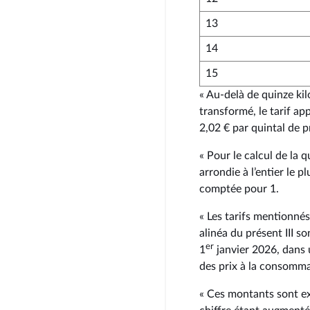
13
14
15
« Au-delà de quinze ki
transformé, le tarif ap
2,02 € par quintal de 
« Pour le calcul de la 
arrondie à l’entier le p
comptée pour 1.
« Les tarifs mentionné
alinéa du présent III so
er
1
janvier 2026, dans 
des prix à la consomma
« Ces montants sont ex