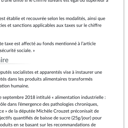
d’une unité si le chiffre suivant est égal ou supérieur à
 est établie et recouvrée selon les modalités, ainsi que
ties et sanctions applicables aux taxes sur le chiffre
tte taxe est affecté au fonds mentionné à l’article
sécurité sociale. »
ire
tés socialistes et apparentés vise à instaurer une
utés dans les produits alimentaires transformés
ation humaine.
 septembre 2018 intitulé « alimentation industrielle :
 rôle dans l’émergence des pathologies chroniques,
e » de la députée Michèle Crouzet préconisait de
bjectifs quantifiés de baisse de sucre (25g/jour) pour
roduits en se basant sur les recommandations de