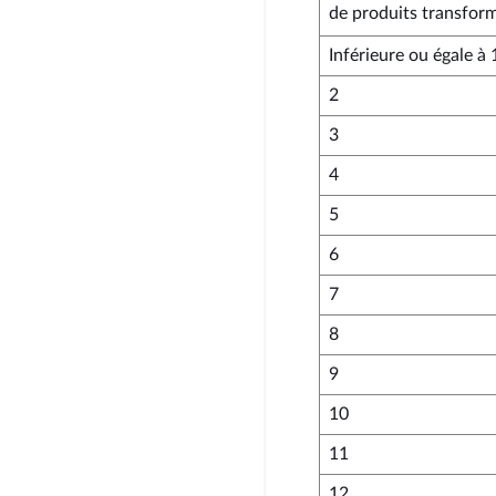
de produits transfor
Inférieure ou égale à 
2
3
4
5
6
7
8
9
10
11
12