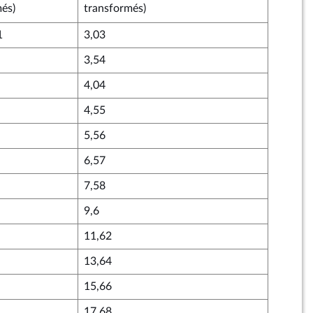
més)
transformés)
1
3,03
3,54
4,04
4,55
5,56
6,57
7,58
9,6
11,62
13,64
15,66
17,68