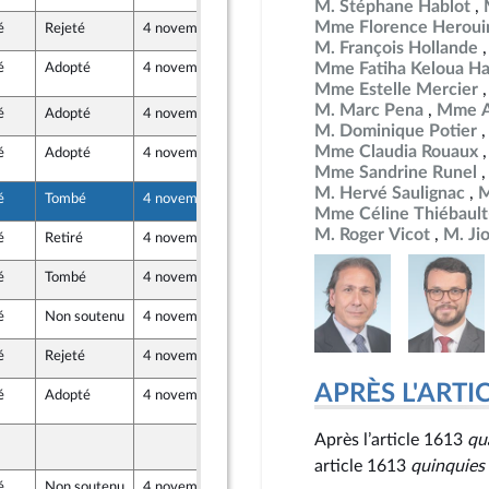
M. Stéphane Hablot
Mme Florence Heroui
é
Rejeté
4 novembre 2024
25 octobre 2024
M. François Hollande
Mme Fatiha Keloua Ha
é
Adopté
4 novembre 2024
29 octobre 2024
°2185
Mme Estelle Mercier
M. Marc Pena
Mme A
é
Adopté
4 novembre 2024
25 octobre 2024
M. Dominique Potier
Mme Claudia Rouaux
é
Adopté
4 novembre 2024
30 octobre 2024
°1735
Mme Sandrine Runel
M. Hervé Saulignac
M
é
Tombé
4 novembre 2024
13 octobre 2024
Mme Céline Thiébault
M. Roger Vicot
M. Ji
é
Retiré
4 novembre 2024
25 octobre 2024
é
Tombé
4 novembre 2024
25 octobre 2024
é
Non soutenu
4 novembre 2024
15 octobre 2024
e
é
Rejeté
4 novembre 2024
24 octobre 2024
e-mer et Territoires
APRÈS L'ARTICLE
é
Adopté
4 novembre 2024
3 novembre 2024
°822
e-mer et Territoires
Après l’article 1613
qu
3 novembre 2024
°822
e-mer et Territoires
article 1613
quinquies
é
Non soutenu
4 novembre 2024
24 octobre 2024