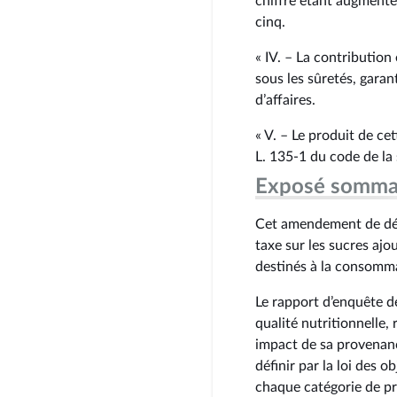
chiffre étant augmenté 
cinq.
« IV. – La contribution
sous les sûretés, garan
d’affaires.
« V. – Le produit de ce
L. 135‑1 du code de la 
Exposé somma
Cet amendement de dépu
taxe sur les sucres ajo
destinés à la consomm
Le rapport d’enquête de
qualité nutritionnelle,
impact de sa provenanc
définir par la loi des o
chaque catégorie de p