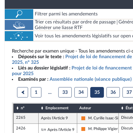
Filtrer parmi les amendements
Trier ces résultats par ordre de passage
Génére
Générer une liasse RTF
Voir tous les amendements législatifs sur open 
Recherche par examen unique - Tous les amendements ci-d
Déposés sur le texte :
Projet de loi de financement de 
2025, n° 325
Liés au dossier législatif :
Projet de loi de financement 
pour 2025
Examinés par :
Assemblée nationale (séance publique)
1
...
33
34
35
36
37
n°
Emplacement
Auteur
État
2265
Discut
Après l'Article 9
M. Cyrille Isaac-Sibille
Les Démocrates
2426
Discut
Sous-amendement de l'amendement n
M. Philippe Vigier
Après l'Article 9
Les Démocrates