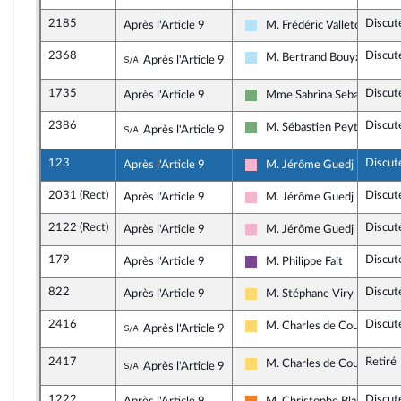
2185
Discut
Après l'Article 9
M. Frédéric Valletoux
Horizons & Indépendants
2368
Discut
Sous-amendement de l'amendement n
M. Bertrand Bouyx
Après l'Article 9
Horizons & Indépendants
1735
Discut
Après l'Article 9
Mme Sabrina Sebaihi
Écologiste et Social
2386
Discut
Sous-amendement de l'amendement n
M. Sébastien Peytavie
Après l'Article 9
Écologiste et Social
123
Discut
Après l'Article 9
M. Jérôme Guedj
Socialistes et apparentés
2031 (Rect)
Discut
Après l'Article 9
M. Jérôme Guedj
Socialistes et apparentés
2122 (Rect)
Discut
Après l'Article 9
M. Jérôme Guedj
Socialistes et apparentés
179
Discut
Après l'Article 9
M. Philippe Fait
Ensemble pour la Républiqu
822
Discut
Après l'Article 9
M. Stéphane Viry
Libertés, Indépendants, Outr
2416
Discut
Sous-amendement de l'amendement n
M. Charles de Courson
Après l'Article 9
Libertés, Indépendants, Outr
2417
Retiré
Sous-amendement de l'amendement n
M. Charles de Courson
Après l'Article 9
Libertés, Indépendants, Outr
1222
Discut