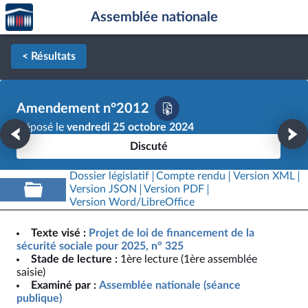
Accèder
Aller au contenu
Aller en bas de la page
Assemblée nationale
à la
page
d'accueil
< Résultats
Amendement n°2012
Déposé le
vendredi 25 octobre 2024
Discuté
Dossier législatif
Compte rendu
Version XML
Version JSON
Version PDF
Version Word/LibreOffice
Texte visé :
Projet de loi de financement de la
sécurité sociale pour 2025, n° 325
Stade de lecture :
1ère lecture (1ère assemblée
saisie)
Examiné par :
Assemblée nationale (séance
publique)