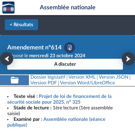
Accèder
Aller au contenu
Aller en bas de la page
Assemblée nationale
à la
page
d'accueil
< Résultats
Amendement n°614
Déposé le
mercredi 23 octobre 2024
A discuter
Dossier législatif
Version XML
Version JSON
Version PDF
Version Word/LibreOffice
Texte visé :
Projet de loi de financement de la
sécurité sociale pour 2025, n° 325
Stade de lecture :
1ère lecture (1ère assemblée
saisie)
Examiné par :
Assemblée nationale (séance
publique)