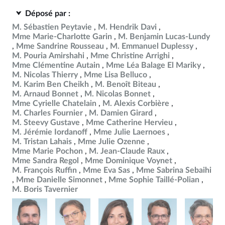
Déposé par :
M. Sébastien Peytavie
M. Hendrik Davi
Mme Marie-Charlotte Garin
M. Benjamin Lucas-Lundy
Mme Sandrine Rousseau
M. Emmanuel Duplessy
M. Pouria Amirshahi
Mme Christine Arrighi
Mme Clémentine Autain
Mme Léa Balage El Mariky
M. Nicolas Thierry
Mme Lisa Belluco
M. Karim Ben Cheikh
M. Benoît Biteau
M. Arnaud Bonnet
M. Nicolas Bonnet
Mme Cyrielle Chatelain
M. Alexis Corbière
M. Charles Fournier
M. Damien Girard
M. Steevy Gustave
Mme Catherine Hervieu
M. Jérémie Iordanoff
Mme Julie Laernoes
M. Tristan Lahais
Mme Julie Ozenne
Mme Marie Pochon
M. Jean-Claude Raux
Mme Sandra Regol
Mme Dominique Voynet
M. François Ruffin
Mme Eva Sas
Mme Sabrina Sebaihi
Mme Danielle Simonnet
Mme Sophie Taillé-Polian
M. Boris Tavernier