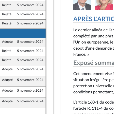
Rejeté
5 novembre 2024
25 octobre 2024
Rejeté
5 novembre 2024
25 octobre 2024
APRÈS L'ARTICLE
Rejeté
5 novembre 2024
23 octobre 2024
Le dernier alinéa de l’a
23 octobre 2024
complété par une phrase
Adopté
5 novembre 2024
16 octobre 2024
l’Union européenne, le
dépôt d’une demande d
Rejeté
5 novembre 2024
25 octobre 2024
France. »
Rejeté
5 novembre 2024
25 octobre 2024
Exposé somma
Adopté
5 novembre 2024
5 novembre 2024
0
ne
Cet amendement vise à 
situation irrégulière p
Adopté
5 novembre 2024
31 octobre 2024
0
protection universelle 
Adopté
5 novembre 2024
4 novembre 2024
0
conditions permettant, e
Adopté
5 novembre 2024
31 octobre 2024
0
L’article 160-1 du code
l’article R. 111-4 du c
21 octobre 2024