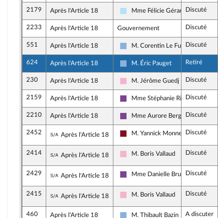
2179
Discuté
Après l'Article 18
Mme Félicie Gérard
Horizons & Indépendants
2233
Discuté
Après l'Article 18
Gouvernement
551
Discuté
Après l'Article 18
M. Corentin Le Fur
Droite Républicaine
624
Retiré
Après l'Article 18
M. Éric Pauget
Droite Républicaine
230
Discuté
Après l'Article 18
M. Jérôme Guedj
Socialistes et apparentés
2159
Discuté
Après l'Article 18
Mme Stéphanie Rist
Ensemble pour la République
2210
Discuté
Après l'Article 18
Mme Aurore Bergé
Ensemble pour la République
2452
Discuté
Sous-amendement de l'amendement n°221
M. Yannick Monnet
Après l'Article 18
Gauche Démocrate et Républicai
2414
Discuté
Sous-amendement de l'amendement n°221
M. Boris Vallaud
Après l'Article 18
Socialistes et apparentés
2429
Discuté
Sous-amendement de l'amendement n°221
Mme Danielle Brulebois
Après l'Article 18
Ensemble pour la République
2415
Discuté
Sous-amendement de l'amendement n°221
M. Boris Vallaud
Après l'Article 18
Socialistes et apparentés
460
A discuter
Après l'Article 18
M. Thibault Bazin