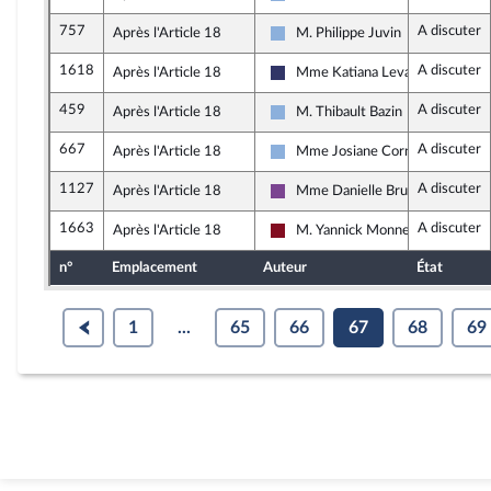
Droite Républicaine
757
A discuter
Après l'Article 18
M. Philippe Juvin
Droite Républicaine
1618
A discuter
Après l'Article 18
Mme Katiana Levavasseur
Rassemblement National
459
A discuter
Après l'Article 18
M. Thibault Bazin
Droite Républicaine
667
A discuter
Après l'Article 18
Mme Josiane Corneloup
Droite Républicaine
1127
A discuter
Après l'Article 18
Mme Danielle Brulebois
Ensemble pour la République
1663
A discuter
Après l'Article 18
M. Yannick Monnet
Gauche Démocrate et Républicai
n°
Emplacement
Auteur
État
1
...
65
66
67
68
69