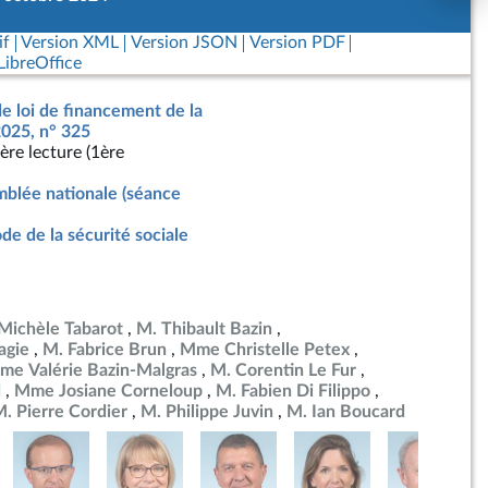
if
Version XML
Version JSON
Version PDF
ibreOffice
de loi de financement de la
2025, n° 325
ère lecture (1ère
blée nationale (séance
de de la sécurité sociale
ichèle Tabarot
M. Thibault Bazin
agie
M. Fabrice Brun
Mme Christelle Petex
me Valérie Bazin-Malgras
M. Corentin Le Fur
d
Mme Josiane Corneloup
M. Fabien Di Filippo
. Pierre Cordier
M. Philippe Juvin
M. Ian Boucard