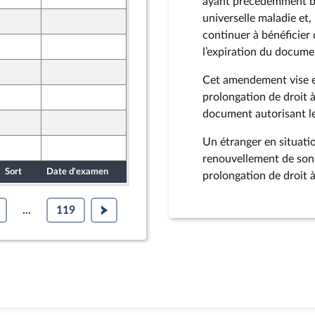
ayant précédemment béné
universelle maladie et,
23 octobre 2024
continuer à bénéficier
25 octobre 2024
l’expiration du documen
21 octobre 2024
Cet amendement vise e
23 octobre 2024
prolongation de droit
document autorisant le
24 octobre 2024
Un étranger en situati
25 octobre 2024
ne
renouvellement de son 
Sort
Date d'examen
Date de dépôt
prolongation de droit 
...
119