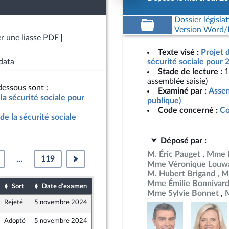
Dossier législat
Version Word/L
r une liasse PDF
Texte visé :
Projet 
data
sécurité sociale pour 
Stade de lecture :
1
assemblée saisie)
essous sont :
Examiné par :
Assem
la sécurité sociale pour
publique)
Code concerné :
Co
de la sécurité sociale
Déposé par :
M. Éric Pauget
Mme M
...
119
Mme Véronique Louw
M. Hubert Brigand
M
Mme Émilie Bonnivar
Sort
Date d'examen
Date de dépôt
Mme Sylvie Bonnet
M
Rejeté
5 novembre 2024
25 octobre 2024
Adopté
5 novembre 2024
25 octobre 2024