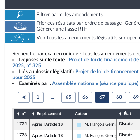
Filtrer parmi les amendements
Trier ces résultats par ordre de passage
Génére
Générer une liasse RTF
Voir tous les amendements législatifs sur open 
Recherche par examen unique - Tous les amendements ci-d
Déposés sur le texte :
Projet de loi de financement de 
2025, n° 325
Liés au dossier législatif :
Projet de loi de financement 
pour 2025
Examinés par :
Assemblée nationale (séance publique)
1
...
65
66
67
68
69
n°
Emplacement
Auteur
État
1725
Discuté
Après l'Article 18
M. François Gernigon
Horizons & Indépendants
1728
Discuté
Après l'Article 18
M. François Gernigon
Horizons & Indépendants