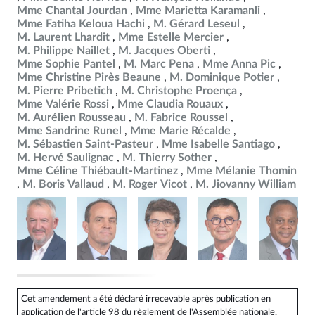
Mme Chantal Jourdan
Mme Marietta Karamanli
Mme Fatiha Keloua Hachi
M. Gérard Leseul
M. Laurent Lhardit
Mme Estelle Mercier
M. Philippe Naillet
M. Jacques Oberti
Mme Sophie Pantel
M. Marc Pena
Mme Anna Pic
Mme Christine Pirès Beaune
M. Dominique Potier
M. Pierre Pribetich
M. Christophe Proença
Mme Valérie Rossi
Mme Claudia Rouaux
M. Aurélien Rousseau
M. Fabrice Roussel
Mme Sandrine Runel
Mme Marie Récalde
M. Sébastien Saint-Pasteur
Mme Isabelle Santiago
M. Hervé Saulignac
M. Thierry Sother
Mme Céline Thiébault-Martinez
Mme Mélanie Thomin
M. Boris Vallaud
M. Roger Vicot
M. Jiovanny William
Cet amendement a été déclaré irrecevable après publication en
application de l'article 98 du règlement de l'Assemblée nationale.