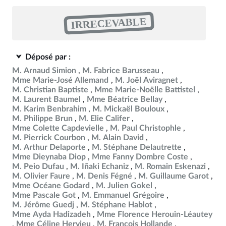
IRRECEVABLE
Déposé par :
M. Arnaud Simion
M. Fabrice Barusseau
Mme Marie-José Allemand
M. Joël Aviragnet
M. Christian Baptiste
Mme Marie-Noëlle Battistel
M. Laurent Baumel
Mme Béatrice Bellay
M. Karim Benbrahim
M. Mickaël Bouloux
M. Philippe Brun
M. Elie Califer
Mme Colette Capdevielle
M. Paul Christophle
M. Pierrick Courbon
M. Alain David
M. Arthur Delaporte
M. Stéphane Delautrette
Mme Dieynaba Diop
Mme Fanny Dombre Coste
M. Peio Dufau
M. Iñaki Echaniz
M. Romain Eskenazi
M. Olivier Faure
M. Denis Fégné
M. Guillaume Garot
Mme Océane Godard
M. Julien Gokel
Mme Pascale Got
M. Emmanuel Grégoire
M. Jérôme Guedj
M. Stéphane Hablot
Mme Ayda Hadizadeh
Mme Florence Herouin-Léautey
Mme Céline Hervieu
M. François Hollande