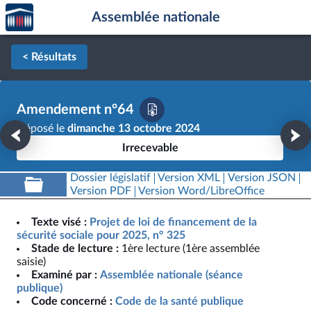
Accèder
Aller au contenu
Aller en bas de la page
Assemblée nationale
à la
page
d'accueil
< Résultats
Amendement n°64
Déposé le
dimanche 13 octobre 2024
Irrecevable
Dossier législatif
Version XML
Version JSON
Version PDF
Version Word/LibreOffice
Texte visé :
Projet de loi de financement de la
sécurité sociale pour 2025, n° 325
Stade de lecture :
1ère lecture (1ère assemblée
saisie)
Examiné par :
Assemblée nationale (séance
publique)
Code concerné :
Code de la santé publique