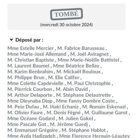
TOMBÉ
(mercredi 30 octobre 2024)
Déposé par :
Mme Estelle Mercier
M. Fabrice Barusseau
Mme Marie-José Allemand
M. Joël Aviragnet
M. Christian Baptiste
Mme Marie-Noëlle Battistel
M. Laurent Baumel
Mme Béatrice Bellay
M. Karim Benbrahim
M. Mickaël Bouloux
M. Philippe Brun
M. Elie Califer
Mme Colette Capdevielle
M. Paul Christophle
M. Pierrick Courbon
M. Alain David
M. Arthur Delaporte
M. Stéphane Delautrette
Mme Dieynaba Diop
Mme Fanny Dombre Coste
M. Peio Dufau
M. Iñaki Echaniz
M. Romain Eskenazi
M. Olivier Faure
M. Denis Fégné
M. Guillaume Garot
Mme Océane Godard
M. Julien Gokel
Mme Pascale Got
M. Jérôme Guedj
M. Emmanuel Grégoire
M. Stéphane Hablot
Mme Ayda Hadizadeh
Mme Florence Herouin-Léautey