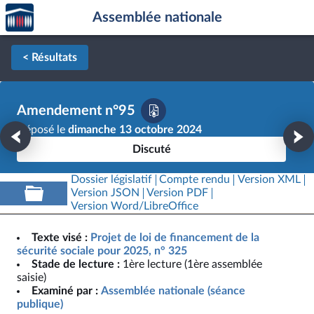
Accèder
Aller au contenu
Aller en bas de la page
Assemblée nationale
à la
page
d'accueil
< Résultats
Amendement n°95
Déposé le
dimanche 13 octobre 2024
Discuté
Dossier législatif
Compte rendu
Version XML
Version JSON
Version PDF
Version Word/LibreOffice
Texte visé :
Projet de loi de financement de la
sécurité sociale pour 2025, n° 325
Stade de lecture :
1ère lecture (1ère assemblée
saisie)
Examiné par :
Assemblée nationale (séance
publique)